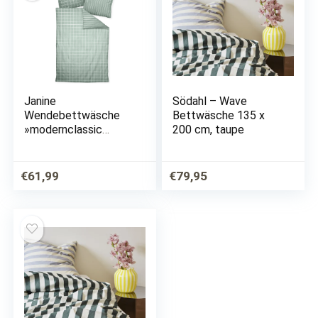
Janine
Södahl – Wave
Wendebettwäsche
Bettwäsche 135 x
»modernclassic
200 cm, taupe
39025«, (2 tlg.), mit
Reißverschluss
€
61,99
€
79,95