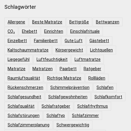
Schlagwörter
Allergene
Beste Matratze
Bettgröße
Bettwanzen
CO₂
Ehebett
Einrichten
Einschlafrituale
Einzelbett
Familienbett
Gute Luft
Gästebett
Kaltschaummatratze
Körpergewicht
Lichtquellen
Liegegefühl
Luftfeuchtigkeit
Luftmatratze
Matratze
Matratzen
Paarbett
Ratgeber
Raumluftqualität
Richtige Matratze
Rollläden
Rückenschmerzen
Schimmelprävention
Schlafen
Schlafgesundheit
Schlafgewohnheiten
Schlafkomfort
Schlafqualität
Schlafratgeber
Schlafrhythmus
Schlafstörungen
Schlaftyp
Schlafzimmer
Schlafzimmerplanung
Schwergewichtig