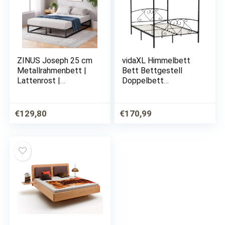
ZINUS Joseph 25 cm
vidaXL Himmelbett
Metallrahmenbett |
Bett Bettgestell
Lattenrost |
Doppelbett
Holzlattenunterstütz
Metallbett
ung | Stauraum unter
Bettrahmen
dem Bett | 180 x 200
Lattenrost
€
129,80
€
170,99
cm | Schwarz
Schlafzimmerbett
Schlafzimmermöbel
Ehebett Schwarz
140x200cm