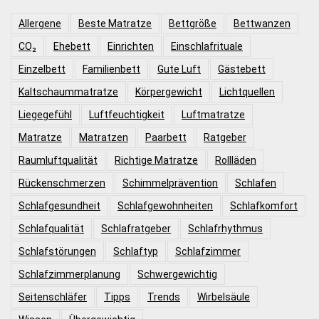
Allergene
Beste Matratze
Bettgröße
Bettwanzen
CO₂
Ehebett
Einrichten
Einschlafrituale
Einzelbett
Familienbett
Gute Luft
Gästebett
Kaltschaummatratze
Körpergewicht
Lichtquellen
Liegegefühl
Luftfeuchtigkeit
Luftmatratze
Matratze
Matratzen
Paarbett
Ratgeber
Raumluftqualität
Richtige Matratze
Rollläden
Rückenschmerzen
Schimmelprävention
Schlafen
Schlafgesundheit
Schlafgewohnheiten
Schlafkomfort
Schlafqualität
Schlafratgeber
Schlafrhythmus
Schlafstörungen
Schlaftyp
Schlafzimmer
Schlafzimmerplanung
Schwergewichtig
Seitenschläfer
Tipps
Trends
Wirbelsäule