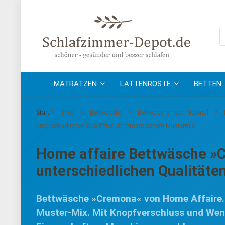
MATRATZEN
LATTENROSTE
BETTEN
Start
Shop
Bettwäsche
Bettwäsche nach Material
unterschiedlichen Qualitäten, in romantischem Mustermix
Home affaire Bettwäsche »Cr
unterschiedlichen Qualität
Bettwäsche »Cremona« von Home Affaire. 
Muster-Mix. Mit Knopfverschluss und Wen