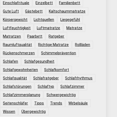
Einschlafrituale
Einzelbett
Familienbett
Gute Luft
Gästebett
Kaltschaummatratze
Körpergewicht
Lichtquellen
Liegegefühl
Luftfeuchtigkeit
Luftmatratze
Matratze
Matratzen
Paarbett
Ratgeber
Raumluftqualität
Richtige Matratze
Rollläden
Rückenschmerzen
Schimmelprävention
Schlafen
Schlafgesundheit
Schlafgewohnheiten
Schlafkomfort
Schlafqualität
Schlafratgeber
Schlafrhythmus
Schlafstörungen
Schlaftyp
Schlafzimmer
Schlafzimmerplanung
Schwergewichtig
Seitenschläfer
Tipps
Trends
Wirbelsäule
Wissen
Übergewichtig