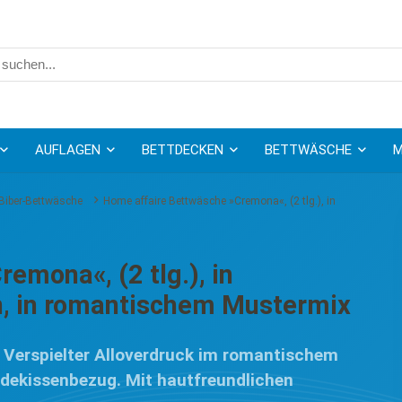
AUFLAGEN
BETTDECKEN
BETTWÄSCHE
M
Biber-Bettwäsche
Home affaire Bettwäsche »Cremona«, (2 tlg.), in
emona«, (2 tlg.), in
en, in romantischem Mustermix
Verspielter Alloverdruck im romantischem
dekissenbezug. Mit hautfreundlichen