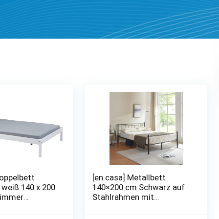
Doppelbett
[en.casa] Metallbett
 weiß 140 x 200
140×200 cm Schwarz auf
zimmer
Stahlrahmen mit
Kinderbett
Lattenrost Bettgestell mit
t
Kopfteil Design Doppelbett