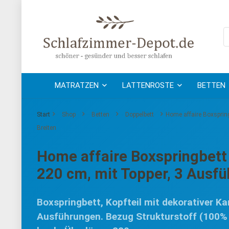
MATRATZEN
LATTENROSTE
BETTEN
Start
Shop
Betten
Doppelbett
Home affaire Boxsprin
Breiten
Home affaire Boxspringbett
220 cm, mit Topper, 3 Ausfü
Boxspringbett, Kopfteil mit dekorativer Ka
Ausführungen. Bezug Strukturstoff (100% P