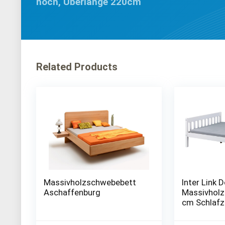
hoch, Überlänge 220cm
Related Products
Massivholzschwebebett
Inter Link 
Aschaffenburg
Massivholz
cm Schlaf
Gästebett 
Jugendbet