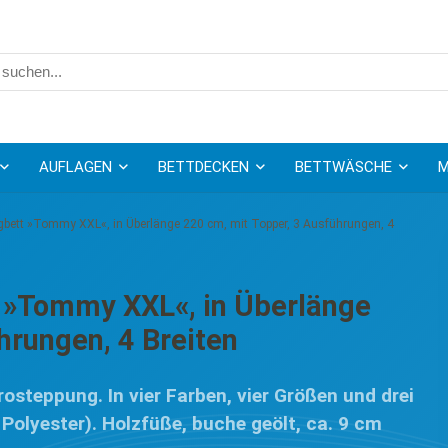
AUFLAGEN
BETTDECKEN
BETTWÄSCHE
M
gbett »Tommy XXL«, in Überlänge 220 cm, mit Topper, 3 Ausführungen, 4
 »Tommy XXL«, in Überlänge
hrungen, 4 Breiten
rosteppung. In vier Farben, vier Größen und drei
olyester). Holzfüße, buche geölt, ca. 9 cm