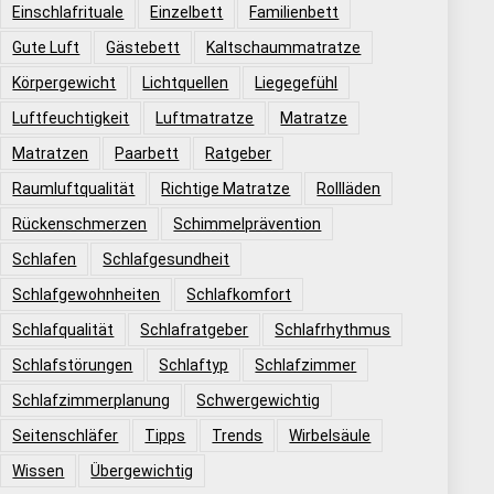
Einschlafrituale
Einzelbett
Familienbett
Gute Luft
Gästebett
Kaltschaummatratze
Körpergewicht
Lichtquellen
Liegegefühl
Luftfeuchtigkeit
Luftmatratze
Matratze
Matratzen
Paarbett
Ratgeber
Raumluftqualität
Richtige Matratze
Rollläden
Rückenschmerzen
Schimmelprävention
Schlafen
Schlafgesundheit
Schlafgewohnheiten
Schlafkomfort
Schlafqualität
Schlafratgeber
Schlafrhythmus
Schlafstörungen
Schlaftyp
Schlafzimmer
Schlafzimmerplanung
Schwergewichtig
Seitenschläfer
Tipps
Trends
Wirbelsäule
Wissen
Übergewichtig