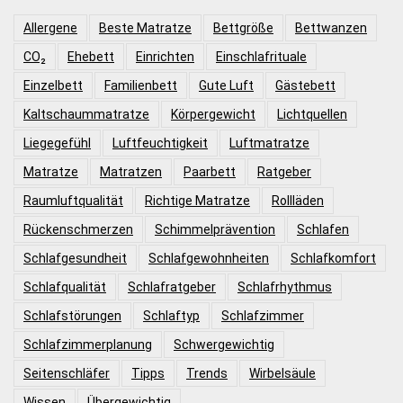
Allergene
Beste Matratze
Bettgröße
Bettwanzen
CO₂
Ehebett
Einrichten
Einschlafrituale
Einzelbett
Familienbett
Gute Luft
Gästebett
Kaltschaummatratze
Körpergewicht
Lichtquellen
Liegegefühl
Luftfeuchtigkeit
Luftmatratze
Matratze
Matratzen
Paarbett
Ratgeber
Raumluftqualität
Richtige Matratze
Rollläden
Rückenschmerzen
Schimmelprävention
Schlafen
Schlafgesundheit
Schlafgewohnheiten
Schlafkomfort
Schlafqualität
Schlafratgeber
Schlafrhythmus
Schlafstörungen
Schlaftyp
Schlafzimmer
Schlafzimmerplanung
Schwergewichtig
Seitenschläfer
Tipps
Trends
Wirbelsäule
Wissen
Übergewichtig