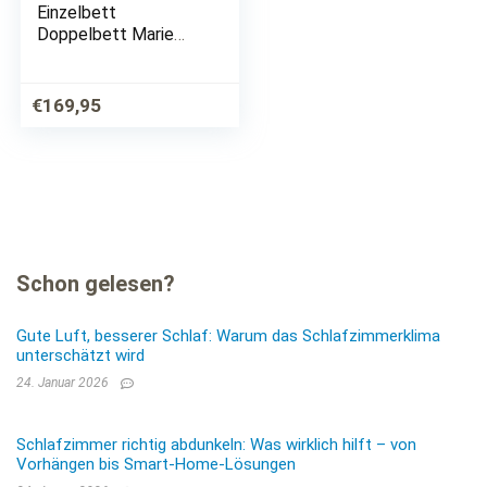
Einzelbett
Doppelbett Marie
Bett 100 x 200 cm (B
x L) Kiefer massiv
Weiss lackiert
€
169,95
Schon gelesen?
Gute Luft, besserer Schlaf: Warum das Schlafzimmerklima
unterschätzt wird
24. Januar 2026
Schlafzimmer richtig abdunkeln: Was wirklich hilft – von
Vorhängen bis Smart-Home-Lösungen