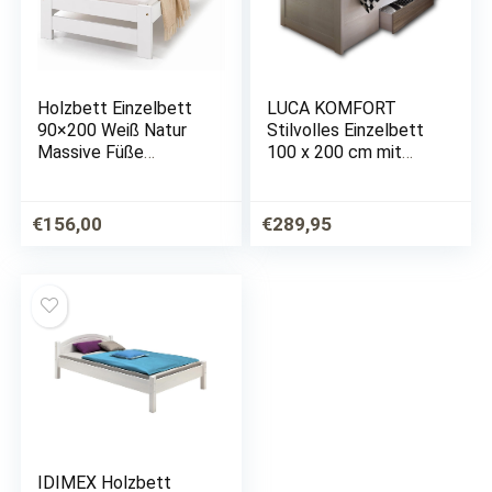
Holzbett Einzelbett
LUCA KOMFORT
90×200 Weiß Natur
Stilvolles Einzelbett
Massive Füße
100 x 200 cm mit
Einzelbett
Bettkasten –
Bettgestell mit
Komfortables
Lattenrost/Rollrost
Landhausstil
€
156,00
€
289,95
Schlafzimmer-Bett in
Pinie Weiß / Trüffel –
106 x 91 x…
IDIMEX Holzbett