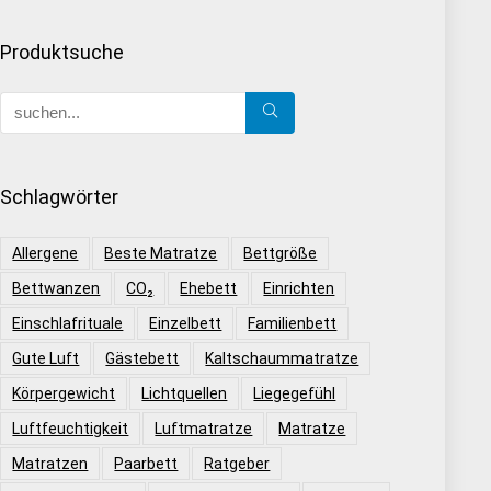
Produktsuche
Schlagwörter
Allergene
Beste Matratze
Bettgröße
Bettwanzen
CO₂
Ehebett
Einrichten
Einschlafrituale
Einzelbett
Familienbett
Gute Luft
Gästebett
Kaltschaummatratze
Körpergewicht
Lichtquellen
Liegegefühl
Luftfeuchtigkeit
Luftmatratze
Matratze
Matratzen
Paarbett
Ratgeber