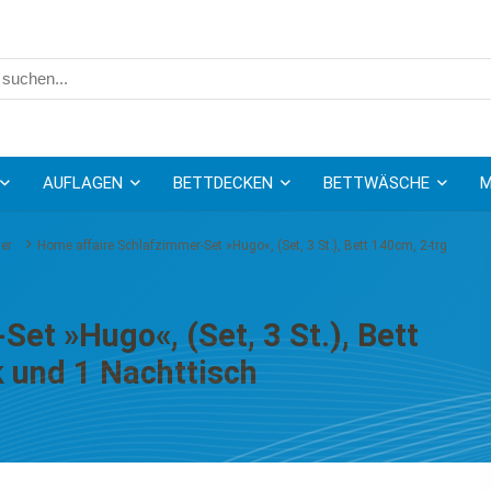
AUFLAGEN
BETTDECKEN
BETTWÄSCHE
M
er
Home affaire Schlafzimmer-Set »Hugo«, (Set, 3 St.), Bett 140cm, 2-trg
et »Hugo«, (Set, 3 St.), Bett
 und 1 Nachttisch