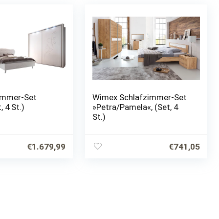
immer-Set
Wimex Schlafzimmer-Set
, 4 St.)
»Petra/Pamela«, (Set, 4
St.)
€
1.679,99
€
741,05