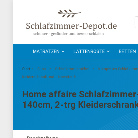
MATRATZEN
LATTENROSTE
BETTEN
Start
Shop
Schlafzimmermöbel
Komplettes Schlafzimm
Kleiderschrank und 1 Nachttisch
Home affaire Schlafzimmer-S
140cm, 2-trg Kleiderschrank