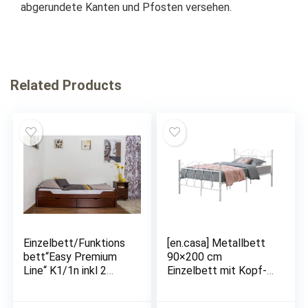
abgerundete Kanten und Pfosten versehen.
Related Products
Einzelbett/Funktions
[en.casa] Metallbett
bett“Easy Premium
90×200 cm
Line“ K1/1n inkl 2
Einzelbett mit Kopf-
Schubladen und 2
und Fußteil
Abdeckblenden, 90 x
Bettgestell