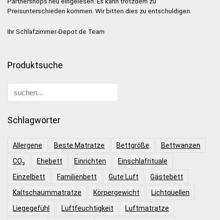
Partnershops neu eingelesen. Es kann trotzdem zu
Preisunterschieden kommen. Wir bitten dies zu entschuldigen.
Ihr Schlafzimmer-Depot.de Team
Produktsuche
Schlagwörter
Allergene
Beste Matratze
Bettgröße
Bettwanzen
CO₂
Ehebett
Einrichten
Einschlafrituale
Einzelbett
Familienbett
Gute Luft
Gästebett
Kaltschaummatratze
Körpergewicht
Lichtquellen
Liegegefühl
Luftfeuchtigkeit
Luftmatratze