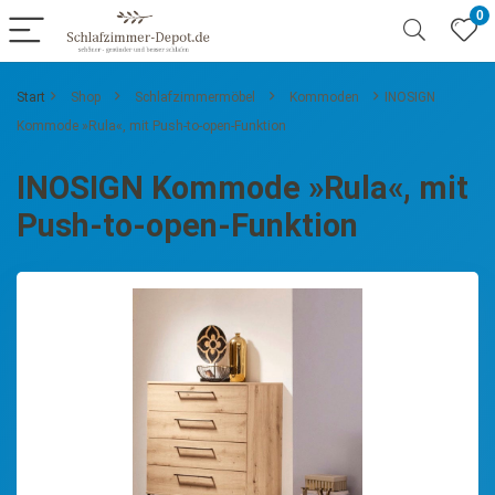
0
Start
Shop
Schlafzimmermöbel
Kommoden
INOSIGN
Kommode »Rula«, mit Push-to-open-Funktion
INOSIGN Kommode »Rula«, mit
Push-to-open-Funktion