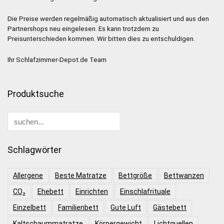
Die Preise werden regelmäßig automatisch aktualisiert und aus den
Partnershops neu eingelesen. Es kann trotzdem zu
Preisunterschieden kommen. Wir bitten dies zu entschuldigen.
Ihr Schlafzimmer-Depot.de Team
Produktsuche
Schlagwörter
Allergene
Beste Matratze
Bettgröße
Bettwanzen
CO₂
Ehebett
Einrichten
Einschlafrituale
Einzelbett
Familienbett
Gute Luft
Gästebett
Kaltschaummatratze
Körpergewicht
Lichtquellen