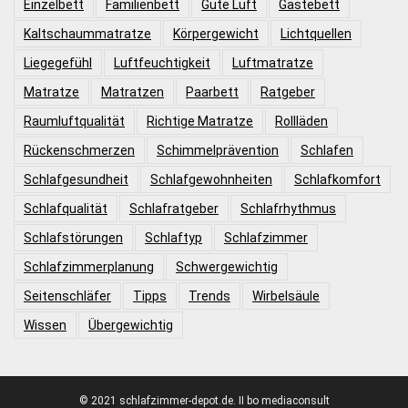
Einzelbett
Familienbett
Gute Luft
Gästebett
Kaltschaummatratze
Körpergewicht
Lichtquellen
Liegegefühl
Luftfeuchtigkeit
Luftmatratze
Matratze
Matratzen
Paarbett
Ratgeber
Raumluftqualität
Richtige Matratze
Rollläden
Rückenschmerzen
Schimmelprävention
Schlafen
Schlafgesundheit
Schlafgewohnheiten
Schlafkomfort
Schlafqualität
Schlafratgeber
Schlafrhythmus
Schlafstörungen
Schlaftyp
Schlafzimmer
Schlafzimmerplanung
Schwergewichtig
Seitenschläfer
Tipps
Trends
Wirbelsäule
Wissen
Übergewichtig
© 2021 schlafzimmer-depot.de. II bo mediaconsult