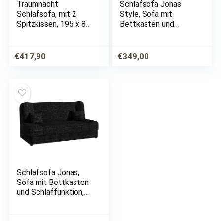
Traumnacht
Schlafsofa Jonas
Schlafsofa, mit 2
Style, Sofa mit
Spitzkissen, 195 x 80
Bettkasten und
x 40 cm, dunkelblau
Schlaffunktion,
Bettsofa,
Schlafcouch,
€
417,90
€
349,00
Microfaser, Couch
vom Hersteller,
Wohnlandschaft
(Alova 04 +…
Schlafsofa Jonas,
Sofa mit Bettkasten
und Schlaffunktion,
Bettsofa,
Dauerschläfer-Sofa,