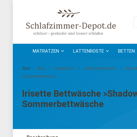
MATRATZEN
LATTENROSTE
BETTEN
Start
Shop
Bettwäsche
weitere Bettwäsche
Basic 
Sommerbettwäsche
Irisette Bettwäsche »Shadow 
Sommerbettwäsche