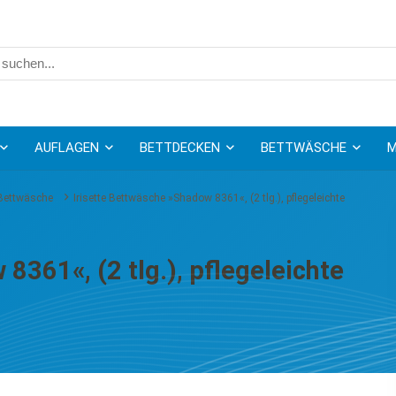
AUFLAGEN
BETTDECKEN
BETTWÄSCHE
M
Bettwäsche
Irisette Bettwäsche »Shadow 8361«, (2 tlg.), pflegeleichte
8361«, (2 tlg.), pflegeleichte