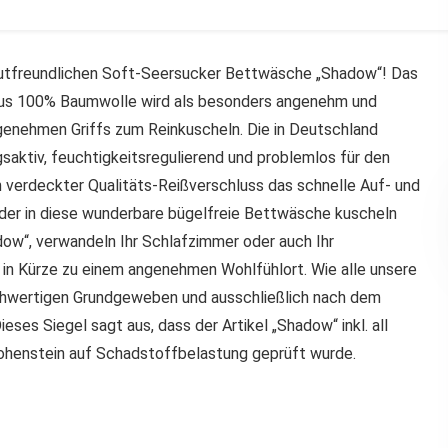
utfreundlichen Soft-Seersucker Bettwäsche „Shadow“! Das
 aus 100% Baumwolle wird als besonders angenehm und
genehmen Griffs zum Reinkuscheln. Die in Deutschland
aktiv, feuchtigkeitsregulierend und problemlos für den
n verdeckter Qualitäts-Reißverschluss das schnelle Auf- und
der in diese wunderbare bügelfreie Bettwäsche kuscheln
dow“, verwandeln Ihr Schlafzimmer oder auch Ihr
n Kürze zu einem angenehmen Wohlfühlort. Wie alle unsere
ochwertigen Grundgeweben und ausschließlich nach dem
eses Siegel sagt aus, dass der Artikel „Shadow“ inkl. all
Hohenstein auf Schadstoffbelastung geprüft wurde.