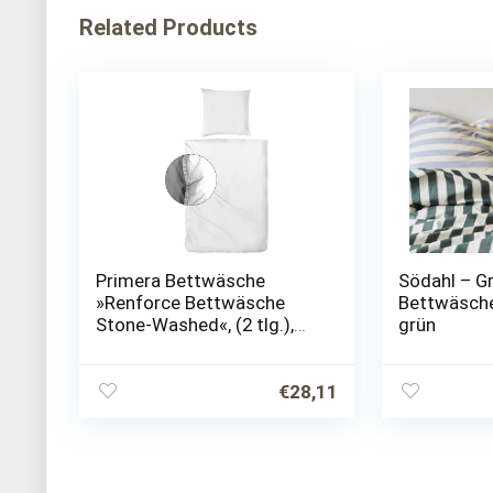
Related Products
Primera Bettwäsche
Södahl – G
»Renforce Bettwäsche
Bettwäsche
Stone-Washed«, (2 tlg.),
grün
mit feinem Knitterlook
€
28,11