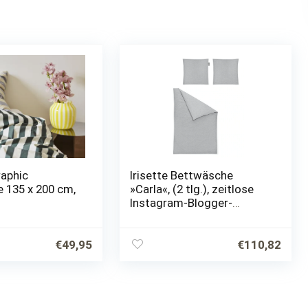
raphic
Irisette Bettwäsche
 135 x 200 cm,
»Carla«, (2 tlg.), zeitlose
Instagram-Blogger-
Kollektion
€
49,95
€
110,82