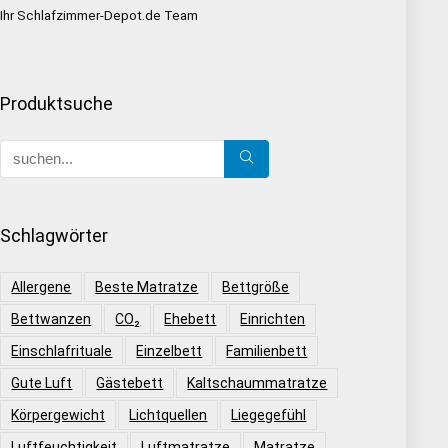
Ihr Schlafzimmer-Depot.de Team
Produktsuche
Schlagwörter
Allergene
Beste Matratze
Bettgröße
Bettwanzen
CO₂
Ehebett
Einrichten
Einschlafrituale
Einzelbett
Familienbett
Gute Luft
Gästebett
Kaltschaummatratze
Körpergewicht
Lichtquellen
Liegegefühl
Luftfeuchtigkeit
Luftmatratze
Matratze