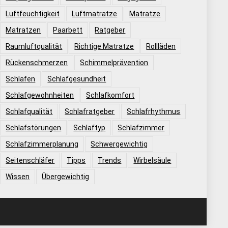
Luftfeuchtigkeit
Luftmatratze
Matratze
Matratzen
Paarbett
Ratgeber
Raumluftqualität
Richtige Matratze
Rollläden
Rückenschmerzen
Schimmelprävention
Schlafen
Schlafgesundheit
Schlafgewohnheiten
Schlafkomfort
Schlafqualität
Schlafratgeber
Schlafrhythmus
Schlafstörungen
Schlaftyp
Schlafzimmer
Schlafzimmerplanung
Schwergewichtig
Seitenschläfer
Tipps
Trends
Wirbelsäule
Wissen
Übergewichtig