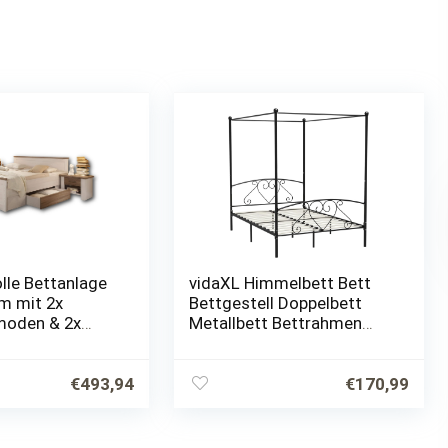
lle Bettanlage
vidaXL Himmelbett Bett
cm mit 2x
Bettgestell Doppelbett
oden & 2x
Metallbett Bettrahmen
 –
Lattenrost
er Komplett-
Schlafzimmerbett
 Weiß / Trüffel
Schlafzimmermöbel
€
493,94
€
170,99
 x 205 cm…
Ehebett Schwarz
140x200cm