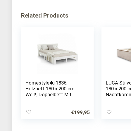
Related Products
Homestyle4u 1836,
LUCA Stilvo
Holzbett 180 x 200 cm
180 x 200 
Weiß, Doppelbett Mit
Nachtkomm
Lattenrost, Kiefer Holz
Bettkästen
Schlafzimm
Set in Pinie
€
199,95
– 186 x 91