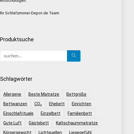
entschuldigen.
Ihr Schlafzimmer-Depot.de Team
Produktsuche
Schlagwörter
Allergene
Beste Matratze
Bettgröße
Bettwanzen
CO₂
Ehebett
Einrichten
Einschlafrituale
Einzelbett
Familienbett
Gute Luft
Gästebett
Kaltschaummatratze
Körpergewicht
Lichtquellen
Liegegefühl