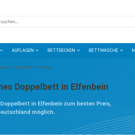
AUFLAGEN
BETTDECKEN
BETTWÄSCHE
M
eisernes Doppelbett in Elfenbein
nes Doppelbett in Elfenbein
 Doppelbett in Elfenbein zum besten Preis,
 Deutschland möglich.