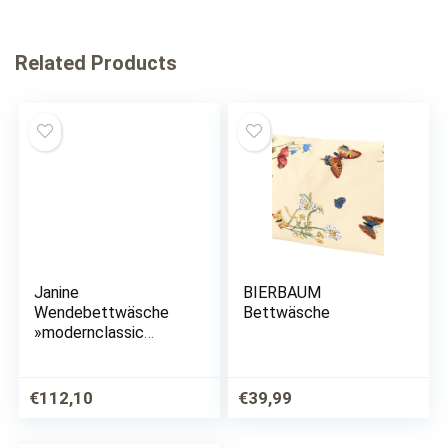
Related Products
Janine
BIERBAUM
Wendebettwäsche
Bettwäsche
»modernclassic
3936/«, (2 tlg.), mit
Reißverschluss
€
112,10
€
39,99