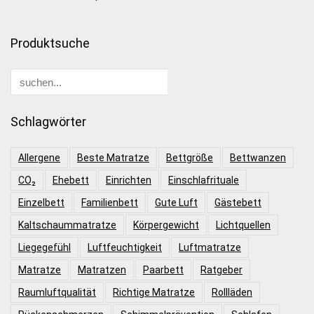
Produktsuche
Schlagwörter
Allergene
Beste Matratze
Bettgröße
Bettwanzen
CO₂
Ehebett
Einrichten
Einschlafrituale
Einzelbett
Familienbett
Gute Luft
Gästebett
Kaltschaummatratze
Körpergewicht
Lichtquellen
Liegegefühl
Luftfeuchtigkeit
Luftmatratze
Matratze
Matratzen
Paarbett
Ratgeber
Raumluftqualität
Richtige Matratze
Rollläden