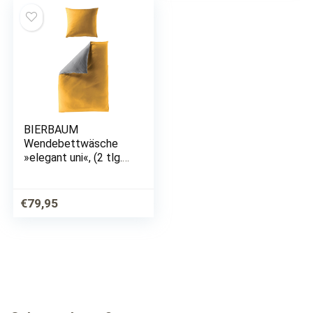
BIERBAUM
Wendebettwäsche
»elegant uni«, (2 tlg.),
in schönen Uni-Tönen
€
79,95