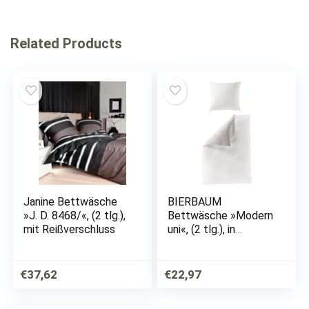
Related Products
Janine Bettwäsche
BIERBAUM
»J. D. 8468/«, (2 tlg.),
Bettwäsche »Modern
mit Reißverschluss
uni«, (2 tlg.), in
schönen Unitönen
€
37,62
€
22,97