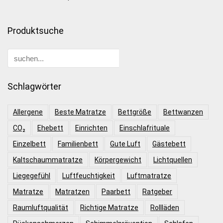
Produktsuche
Schlagwörter
Allergene
Beste Matratze
Bettgröße
Bettwanzen
CO₂
Ehebett
Einrichten
Einschlafrituale
Einzelbett
Familienbett
Gute Luft
Gästebett
Kaltschaummatratze
Körpergewicht
Lichtquellen
Liegegefühl
Luftfeuchtigkeit
Luftmatratze
Matratze
Matratzen
Paarbett
Ratgeber
Raumluftqualität
Richtige Matratze
Rollläden