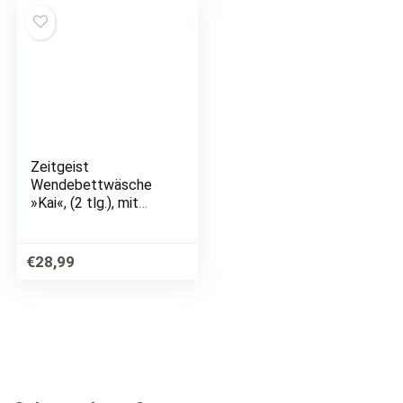
Zeitgeist
Wendebettwäsche
»Kai«, (2 tlg.), mit
gezeichneten Blumen
€
28,99