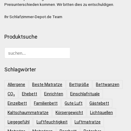
Preisunterschieden kommen. Wir bitten dies zu entschuldigen.
Ihr Schlafzimmer-Depot.de Team
Produktsuche
Schlagwörter
Allergene
Beste Matratze
Bettgröße
Bettwanzen
CO₂
Ehebett
Einrichten
Einschlafrituale
Einzelbett
Familienbett
Gute Luft
Gästebett
Kaltschaummatratze
Körpergewicht
Lichtquellen
Liegegefühl
Luftfeuchtigkeit
Luftmatratze