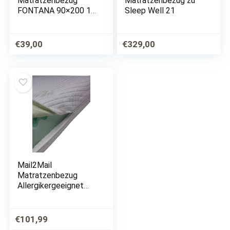
Matratzenbezug
Matratzenbezug zu
FONTANA 90×200 16
Sleep Well 21
-18 cm hoch,
Allergiker geeignet –
60 Grad waschbar –
€
39,00
€
329,00
4-seitiger
Reißverschluss
Mail2Mail
Matratzenbezug
Allergikergeeignet
mit 4-seitigem
Reißverschluss
aloevera Easy clean,
€
101,99
Matratzenschoner,