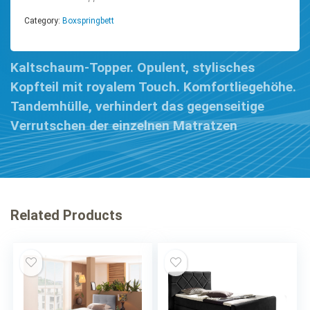
Category:
Boxspringbett
Kaltschaum-Topper. Opulent, stylisches
Kopfteil mit royalem Touch. Komfortliegehöhe.
Tandemhülle, verhindert das gegenseitige
Verrutschen der einzelnen Matratzen
Related Products