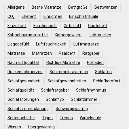
Allergene
Beste Matratze
Bettgröße
Bettwanzen
CO₂
Ehebett
Einrichten
Einschlafrituale
Einzelbett
Familienbett
Gute Luft
Gästebett
Kaltschaummatratze
Körpergewicht
Lichtquellen
Liegegefühl
Luftfeuchtigkeit
Luftmatratze
Matratze
Matratzen
Paarbett
Ratgeber
Raumluftqualität
Richtige Matratze
Rollläden
Rückenschmerzen
Schimmelprävention
Schlafen
Schlafgesundheit
Schlafgewohnheiten
Schlafkomfort
Schlafqualität
Schlafratgeber
Schlafrhythmus
Schlafstörungen
Schlaftyp
Schlafzimmer
Schlafzimmerplanung
Schwergewichtig
Seitenschläfer
Tipps
Trends
Wirbelsäule
Wissen
Übergewichtig