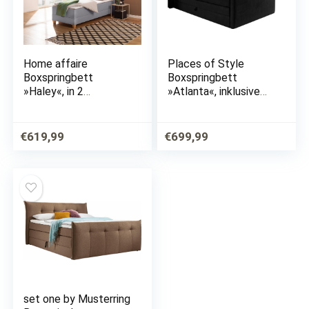
Home affaire
Places of Style
Boxspringbett
Boxspringbett
»Haley«, in 2
»Atlanta«, inklusive
Matratzenarten und 4
Topper und
Farben, incl. Topper
Bettkasten
und Bettkasten
€
619,99
€
699,99
set one by Musterring