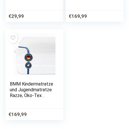
Babymatratze
Zertifiziert, Härtegrad
Matratze 40 x 90
H2, produziert in
weiß Schaumstoff
Deutschland,
€
29,99
€
169,99
Kaltschaummatratze,
90x200cm
BMM Kindermatratze
und Jugendmatratze
Razze, Öko-Tex
Zertifiziert, Härtegrad
H2, produziert in
Deutschland,
€
169,99
Kaltschaummatratze,
90x200cm