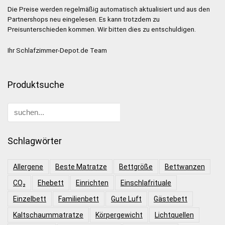
Die Preise werden regelmäßig automatisch aktualisiert und aus den
Partnershops neu eingelesen. Es kann trotzdem zu
Preisunterschieden kommen. Wir bitten dies zu entschuldigen.
Ihr Schlafzimmer-Depot.de Team
Produktsuche
Schlagwörter
Allergene
Beste Matratze
Bettgröße
Bettwanzen
CO₂
Ehebett
Einrichten
Einschlafrituale
Einzelbett
Familienbett
Gute Luft
Gästebett
Kaltschaummatratze
Körpergewicht
Lichtquellen