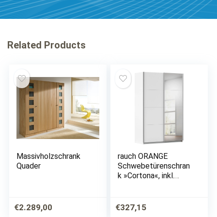
Related Products
Massivholzschrank
rauch ORANGE
Quader
Schwebetürenschran
k »Cortona«, inkl.
Inneneinteilung, 2
Stoffboxen und
zusätzlichen
€
2.289,00
€
327,15
Einlegeböden