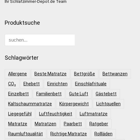
Ihr Schlafzimmer-Depot.de Team
Produktsuche
Schlagwörter
Allergene
Beste Matratze
Bettgröße
Bettwanzen
CO₂
Ehebett
Einrichten
Einschlafrituale
Einzelbett
Familienbett
Gute Luft
Gästebett
Kaltschaummatratze
Körpergewicht
Lichtquellen
Liegegefühl
Luftfeuchtigkeit
Luftmatratze
Matratze
Matratzen
Paarbett
Ratgeber
Raumluftqualität
Richtige Matratze
Rollläden