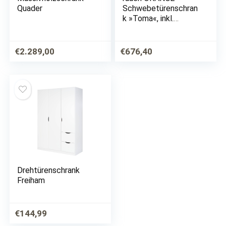
Quader
Schwebetürenschran
k »Toma«, inkl.
Regaleinsatz mit 3
Stoffboxen und
zusätzlichen
€
2.289,00
€
676,40
Einlegeböden
Drehtürenschrank
Freiham
€
144,99