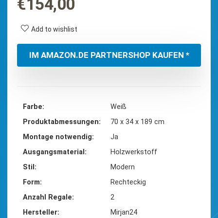
€
154,00
Add to wishlist
IM AMAZON.DE PARTNERSHOP KAUFEN *
Farbe
‎Weiß
Produktabmessungen
‎70 x 34 x 189 cm
Montage notwendig
‎Ja
Ausgangsmaterial
‎Holzwerkstoff
Stil
‎Modern
Form
‎Rechteckig
Anzahl Regale
‎2
Hersteller
‎Mirjan24