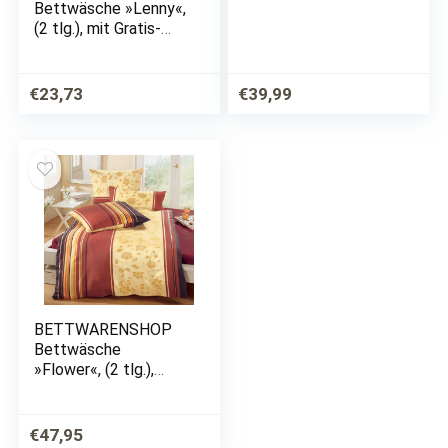
Bettwäsche »Lenny«,
(2 tlg.), mit Gratis-
Zugabe: Kissenhülle
€
23,73
€
39,99
BETTWARENSHOP
Bettwäsche
»Flower«, (2 tlg.),
weiche Biber Qualität
€
47,95