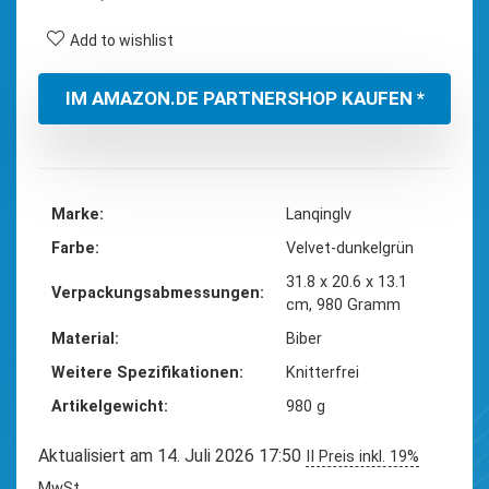
Preis
Preis
war:
ist:
Add to wishlist
€39,90
€16,99.
IM AMAZON.DE PARTNERSHOP KAUFEN *
Marke
‎Lanqinglv
Farbe
‎Velvet-dunkelgrün
‎31.8 x 20.6 x 13.1
Verpackungsabmessungen
cm, 980 Gramm
Material
‎Biber
Weitere Spezifikationen
‎Knitterfrei
Artikelgewicht
‎980 g
Aktualisiert am 14. Juli 2026 17:50
II Preis inkl. 19%
MwSt.