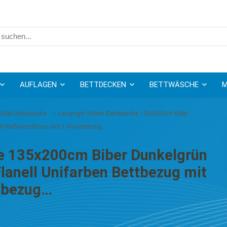
AUFLAGEN
BETTDECKEN
BETTWÄSCHE
M
Biber-Bettwäsche
Lanqinglv Winter Bettwäsche 135x200cm Biber
it Reißverschluss und 1 Kissenbezug…
he 135x200cm Biber Dunkelgrün
anell Unifarben Bettbezug mit
enbezug…