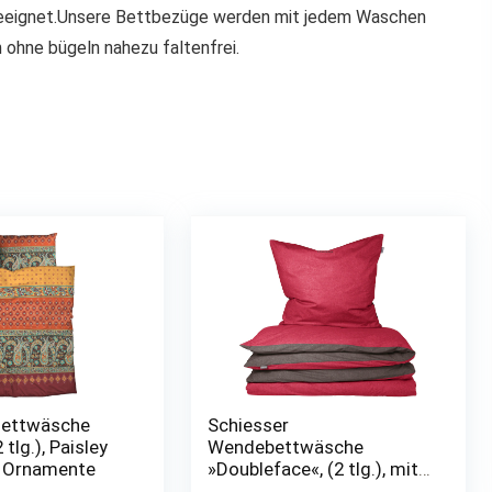
 geeignet.Unsere Bettbezüge werden mit jedem Waschen
 ohne bügeln nahezu faltenfrei.
ettwäsche
Schiesser
 tlg.), Paisley
Wendebettwäsche
d Ornamente
»Doubleface«, (2 tlg.), mit
Logo-Stickerei auf dem