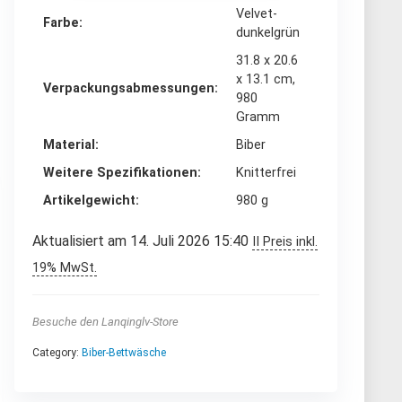
‎Velvet-
Farbe
dunkelgrün
‎31.8 x 20.6
x 13.1 cm,
Verpackungsabmessungen
980
Gramm
Material
‎Biber
Weitere Spezifikationen
‎Knitterfrei
Artikelgewicht
‎980 g
Aktualisiert am 14. Juli 2026 15:40
II Preis inkl.
19% MwSt.
Besuche den Lanqinglv-Store
Category:
Biber-Bettwäsche