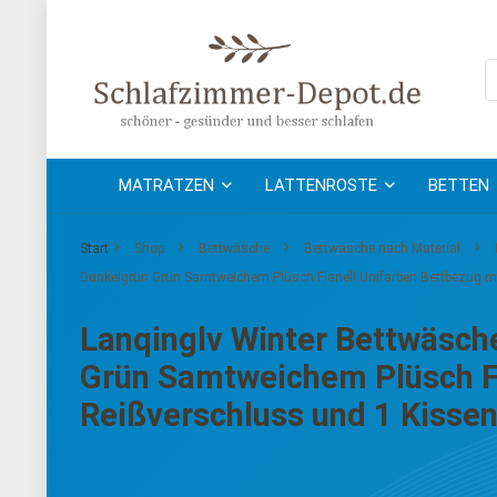
MATRATZEN
LATTENROSTE
BETTEN
Start
Shop
Bettwäsche
Bettwäsche nach Material
Dunkelgrün Grün Samtweichem Plüsch Flanell Unifarben Bettbezug m
Lanqinglv Winter Bettwäsc
Grün Samtweichem Plüsch Fl
Reißverschluss und 1 Kiss