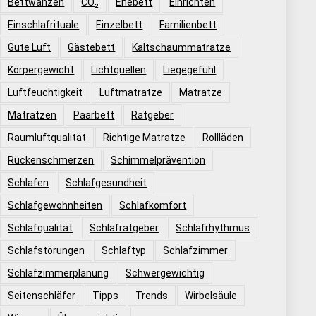
Bettwanzen
CO₂
Ehebett
Einrichten
Einschlafrituale
Einzelbett
Familienbett
Gute Luft
Gästebett
Kaltschaummatratze
Körpergewicht
Lichtquellen
Liegegefühl
Luftfeuchtigkeit
Luftmatratze
Matratze
Matratzen
Paarbett
Ratgeber
Raumluftqualität
Richtige Matratze
Rollläden
Rückenschmerzen
Schimmelprävention
Schlafen
Schlafgesundheit
Schlafgewohnheiten
Schlafkomfort
Schlafqualität
Schlafratgeber
Schlafrhythmus
Schlafstörungen
Schlaftyp
Schlafzimmer
Schlafzimmerplanung
Schwergewichtig
Seitenschläfer
Tipps
Trends
Wirbelsäule