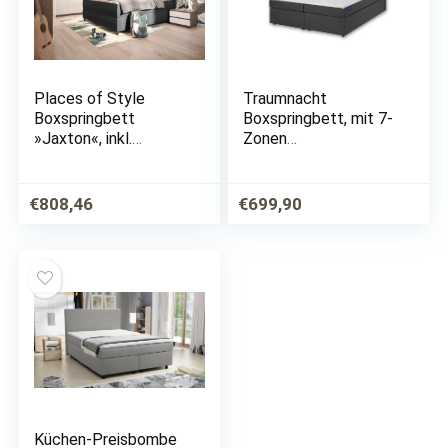
Places of Style
Traumnacht
Boxspringbett
Boxspringbett, mit 7-
»Jaxton«, inkl.
Zonen
Bettkasten
Tonnentaschenfeder
kernmatratzen (H3)
und
€
808,46
€
699,90
Komfortschaumtopp
er, leichter Aufbau,
produziert nach
deutschem…
Küchen-Preisbombe