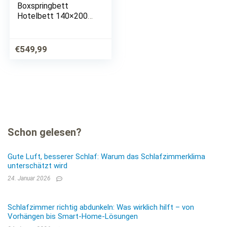
Boxspringbett
Hotelbett 140×200
Bonellfederkern Bett
mit Topper Paxos 1
hellgrau
€
549,99
Schon gelesen?
Gute Luft, besserer Schlaf: Warum das Schlafzimmerklima
unterschätzt wird
24. Januar 2026
Schlafzimmer richtig abdunkeln: Was wirklich hilft – von
Vorhängen bis Smart-Home-Lösungen