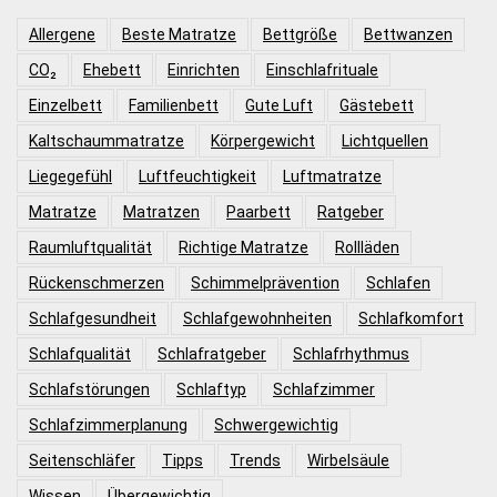
Allergene
Beste Matratze
Bettgröße
Bettwanzen
CO₂
Ehebett
Einrichten
Einschlafrituale
Einzelbett
Familienbett
Gute Luft
Gästebett
Kaltschaummatratze
Körpergewicht
Lichtquellen
Liegegefühl
Luftfeuchtigkeit
Luftmatratze
Matratze
Matratzen
Paarbett
Ratgeber
Raumluftqualität
Richtige Matratze
Rollläden
Rückenschmerzen
Schimmelprävention
Schlafen
Schlafgesundheit
Schlafgewohnheiten
Schlafkomfort
Schlafqualität
Schlafratgeber
Schlafrhythmus
Schlafstörungen
Schlaftyp
Schlafzimmer
Schlafzimmerplanung
Schwergewichtig
Seitenschläfer
Tipps
Trends
Wirbelsäule
Wissen
Übergewichtig