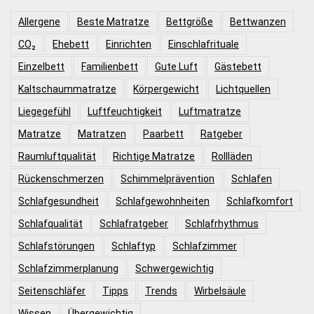
Allergene
Beste Matratze
Bettgröße
Bettwanzen
CO₂
Ehebett
Einrichten
Einschlafrituale
Einzelbett
Familienbett
Gute Luft
Gästebett
Kaltschaummatratze
Körpergewicht
Lichtquellen
Liegegefühl
Luftfeuchtigkeit
Luftmatratze
Matratze
Matratzen
Paarbett
Ratgeber
Raumluftqualität
Richtige Matratze
Rollläden
Rückenschmerzen
Schimmelprävention
Schlafen
Schlafgesundheit
Schlafgewohnheiten
Schlafkomfort
Schlafqualität
Schlafratgeber
Schlafrhythmus
Schlafstörungen
Schlaftyp
Schlafzimmer
Schlafzimmerplanung
Schwergewichtig
Seitenschläfer
Tipps
Trends
Wirbelsäule
Wissen
Übergewichtig