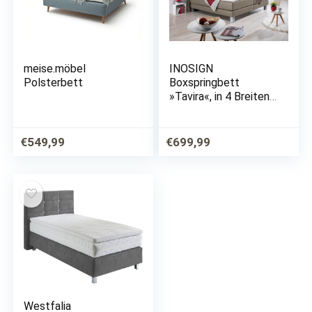
meise.möbel
INOSIGN
Polsterbett
Boxspringbett
»Tavira«, in 4 Breiten,
4 Farben und 3
Matratzenarten, incl.
Topper
€
549,99
€
699,99
Westfalia