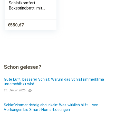
Schlafkomfort
Boxspringbett, mit
Knöpfen in
Kristalloptik,
wahlweise mit Topper
€
550,67
Schon gelesen?
Gute Luft, besserer Schlaf: Warum das Schlafzimmerklima
unterschätzt wird
24. Januar 2026
Schlafzimmer richtig abdunkeln: Was wirklich hilft – von
Vorhängen bis Smart-Home-Lösungen