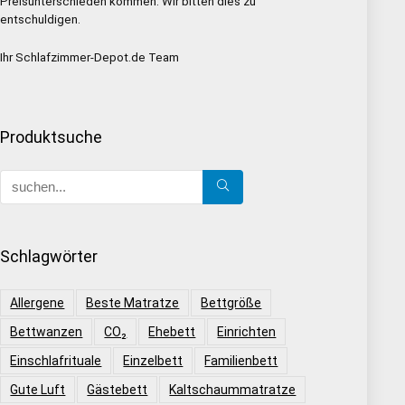
Preisunterschieden kommen. Wir bitten dies zu
entschuldigen.
Ihr Schlafzimmer-Depot.de Team
Produktsuche
Schlagwörter
Allergene
Beste Matratze
Bettgröße
Bettwanzen
CO₂
Ehebett
Einrichten
Einschlafrituale
Einzelbett
Familienbett
Gute Luft
Gästebett
Kaltschaummatratze