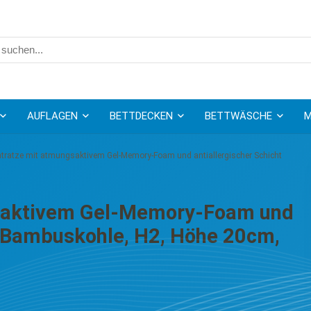
AUFLAGEN
BETTDECKEN
BETTWÄSCHE
M
tratze mit atmungsaktivem Gel-Memory-Foam und antiallergischer Schicht
gsaktivem Gel-Memory-Foam und
s Bambuskohle, H2, Höhe 20cm,