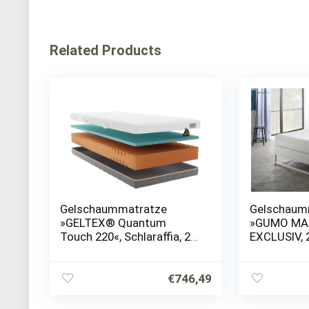
Related Products
Gelschaummatratze
Gelschaum
»GELTEX® Quantum
»GUMO MAX
Touch 220«, Schlaraffia, 22
EXCLUSIV, 
cm hoch, Raumgewicht:
Raumgewich
45, 90 Nächte
Wendematr
Probeschlafen!*
unterschied
€
746,49
Liegeseite