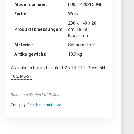
Modellnummer
‎LU081420PL30GF
Farbe
‎Weiß
‎200 x 140 x 20
Produktabmessungen
cm, 18.88
Kilogramm
Material
‎Schaumstoff
Artikelgewicht
‎18.9 kg
Aktualisiert am 20. Juli 2026 13:11
II Preis inkl.
19% MwSt.
Besuchen Sie den LUCID-Store
Category:
Gelschaummatratze