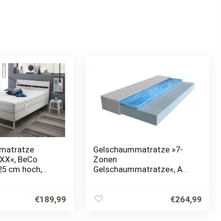
matratze
Gelschaummatratze »7-
X«, BeCo
Zonen
25 cm hoch,
Gelschaummatratze«, AM
t: 30,
Qualitätsmatratzen, 20.0
atze mit zwei
cm hoch, Raumgewicht:
lich festen
50, 80×200 cm
€
189,99
€
264,99
n