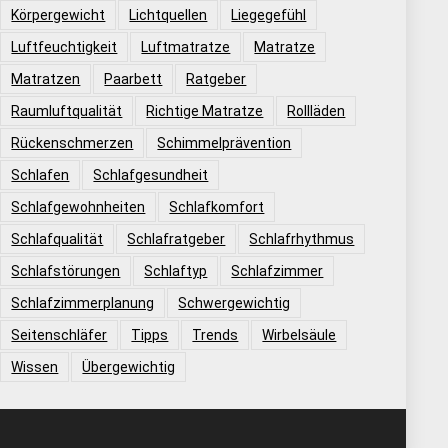
Körpergewicht
Lichtquellen
Liegegefühl
Luftfeuchtigkeit
Luftmatratze
Matratze
Matratzen
Paarbett
Ratgeber
Raumluftqualität
Richtige Matratze
Rollläden
Rückenschmerzen
Schimmelprävention
Schlafen
Schlafgesundheit
Schlafgewohnheiten
Schlafkomfort
Schlafqualität
Schlafratgeber
Schlafrhythmus
Schlafstörungen
Schlaftyp
Schlafzimmer
Schlafzimmerplanung
Schwergewichtig
Seitenschläfer
Tipps
Trends
Wirbelsäule
Wissen
Übergewichtig