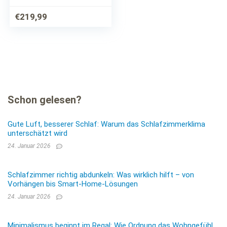
Lattenrost – Holz &
Kunstleder – schwarz
€
219,99
– Doppelbett
Kingsize Bett
Schon gelesen?
Gute Luft, besserer Schlaf: Warum das Schlafzimmerklima
unterschätzt wird
24. Januar 2026
Schlafzimmer richtig abdunkeln: Was wirklich hilft – von
Vorhängen bis Smart-Home-Lösungen
24. Januar 2026
Minimalismus beginnt im Regal: Wie Ordnung das Wohngefühl