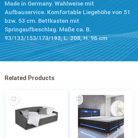
Made in Germany. Wahlweise mit
Aufbauservice. Komfortable Liegehöhe von 51
bzw. 53 cm. Bettkasten mit
Springaufbeschlag. Maße ca. B.
93/133/153/173/193, L. 208, H. 96 cm
Related Products