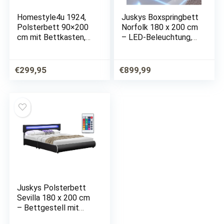
Homestyle4u 1924,
Juskys Boxspringbett
Polsterbett 90×200
Norfolk 180 x 200 cm
cm mit Bettkasten,
– LED-Beleuchtung,
Tagesbett
Bonell-Matratze &
Schlafcouch
Topper – 66 cm
Gästebett
Komforthöhe –
€
299,95
€
899,99
Ausziehbar, Grau
schwarz – Bett
Doppelbett
Polsterbett
Juskys Polsterbett
Sevilla 180 x 200 cm
– Bettgestell mit
LED Beleuchtung &