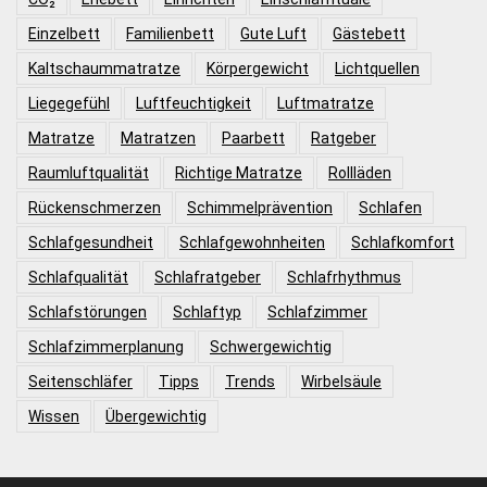
Einzelbett
Familienbett
Gute Luft
Gästebett
Kaltschaummatratze
Körpergewicht
Lichtquellen
Liegegefühl
Luftfeuchtigkeit
Luftmatratze
Matratze
Matratzen
Paarbett
Ratgeber
Raumluftqualität
Richtige Matratze
Rollläden
Rückenschmerzen
Schimmelprävention
Schlafen
Schlafgesundheit
Schlafgewohnheiten
Schlafkomfort
Schlafqualität
Schlafratgeber
Schlafrhythmus
Schlafstörungen
Schlaftyp
Schlafzimmer
Schlafzimmerplanung
Schwergewichtig
Seitenschläfer
Tipps
Trends
Wirbelsäule
Wissen
Übergewichtig