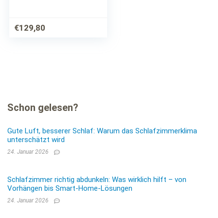
Holzlattenunterstütz
ung | Stauraum unter
dem Bett | 180 x 200
€
129,80
cm | Schwarz
Schon gelesen?
Gute Luft, besserer Schlaf: Warum das Schlafzimmerklima
unterschätzt wird
24. Januar 2026
Schlafzimmer richtig abdunkeln: Was wirklich hilft – von
Vorhängen bis Smart-Home-Lösungen
24. Januar 2026