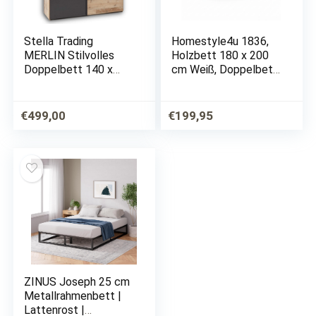
Stella Trading
Homestyle4u 1836,
MERLIN Stilvolles
Holzbett 180 x 200
Doppelbett 140 x
cm Weiß, Doppelbett
200 cm –
Mit Lattenrost, Kiefer
Komfortables
Holz
Jugendzimmer Bett in
€
499,00
€
199,95
Old Style Optik,
Anthrazit – 96 x 90 x
205 cm (B/H/T)
ZINUS Joseph 25 cm
Metallrahmenbett |
Lattenrost |