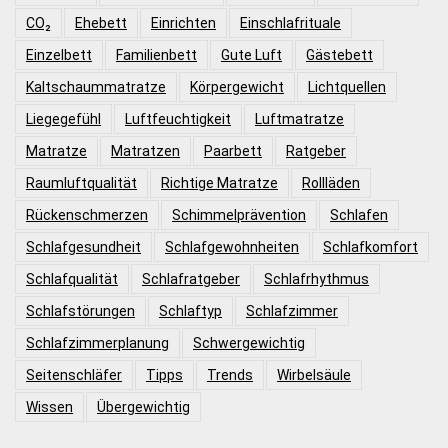
CO₂
Ehebett
Einrichten
Einschlafrituale
Einzelbett
Familienbett
Gute Luft
Gästebett
Kaltschaummatratze
Körpergewicht
Lichtquellen
Liegegefühl
Luftfeuchtigkeit
Luftmatratze
Matratze
Matratzen
Paarbett
Ratgeber
Raumluftqualität
Richtige Matratze
Rollläden
Rückenschmerzen
Schimmelprävention
Schlafen
Schlafgesundheit
Schlafgewohnheiten
Schlafkomfort
Schlafqualität
Schlafratgeber
Schlafrhythmus
Schlafstörungen
Schlaftyp
Schlafzimmer
Schlafzimmerplanung
Schwergewichtig
Seitenschläfer
Tipps
Trends
Wirbelsäule
Wissen
Übergewichtig