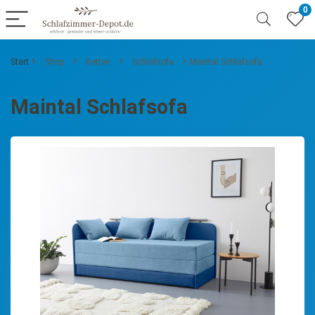
0
Start
Shop
Betten
Schlafsofa
Maintal Schlafsofa
Maintal Schlafsofa