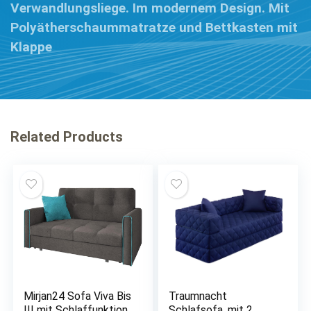
Verwandlungsliege. Im modernem Design. Mit
Polyätherschaummatratze und Bettkasten mit
Klappe
Related Products
Mirjan24 Sofa Viva Bis
Traumnacht
III mit Schlaffunktion,
Schlafsofa, mit 2