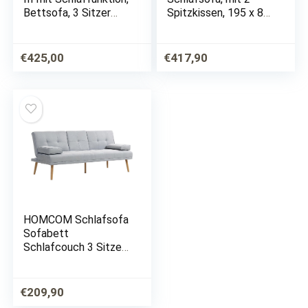
Bettsofa, 3 Sitzer
Spitzkissen, 195 x 80
Polstersofa mit
x 40 cm, dunkelblau
Bettkasten inkl.
Kissen, Sofagarnitur,
€
425,00
€
417,90
Schlafsofa
Farbauswahl,…
HOMCOM Schlafsofa
Sofabett
Schlafcouch 3 Sitzer
Leinen Hellgrau 181 x
77 x 72 cm
€
209,90