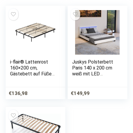
i-flair® Lattenrost
Juskys Polsterbett
160×200 cm,
Paris 140 x 200 cm
Gästebett auf Füßen
weiß mit LED
mit Stauraum – für
Beleuchtung,
alle Matratzen und
Lattenrost & Kopfteil
Betten geeignet
– Bettgestell aus
€
136,98
€
149,99
Kunstleder & Holz
Bett Jugendbett