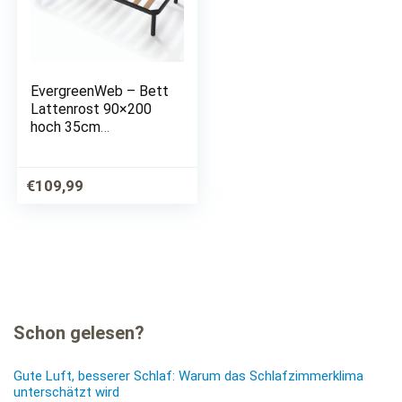
EvergreenWeb – Bett
Lattenrost 90×200
hoch 35cm
Orthopädisches
Leisten Extra
Komfort aus Buche
€
109,99
Holz Verstärkt mit 4
Füße Abnehmbar
Rahmen aus Stahl…
Schon gelesen?
Gute Luft, besserer Schlaf: Warum das Schlafzimmerklima
unterschätzt wird