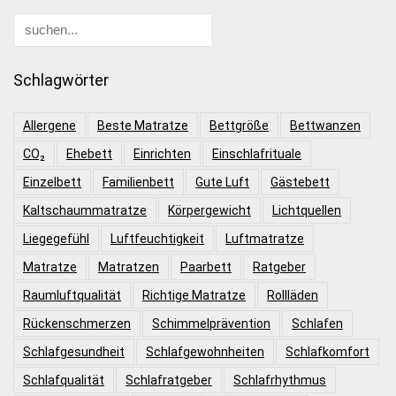
Schlagwörter
Allergene
Beste Matratze
Bettgröße
Bettwanzen
CO₂
Ehebett
Einrichten
Einschlafrituale
Einzelbett
Familienbett
Gute Luft
Gästebett
Kaltschaummatratze
Körpergewicht
Lichtquellen
Liegegefühl
Luftfeuchtigkeit
Luftmatratze
Matratze
Matratzen
Paarbett
Ratgeber
Raumluftqualität
Richtige Matratze
Rollläden
Rückenschmerzen
Schimmelprävention
Schlafen
Schlafgesundheit
Schlafgewohnheiten
Schlafkomfort
Schlafqualität
Schlafratgeber
Schlafrhythmus