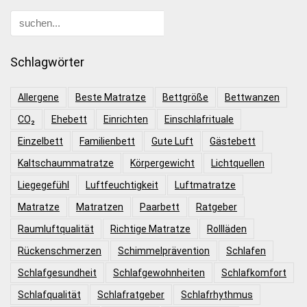
Schlagwörter
Allergene
Beste Matratze
Bettgröße
Bettwanzen
CO₂
Ehebett
Einrichten
Einschlafrituale
Einzelbett
Familienbett
Gute Luft
Gästebett
Kaltschaummatratze
Körpergewicht
Lichtquellen
Liegegefühl
Luftfeuchtigkeit
Luftmatratze
Matratze
Matratzen
Paarbett
Ratgeber
Raumluftqualität
Richtige Matratze
Rollläden
Rückenschmerzen
Schimmelprävention
Schlafen
Schlafgesundheit
Schlafgewohnheiten
Schlafkomfort
Schlafqualität
Schlafratgeber
Schlafrhythmus