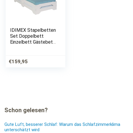
IDIMEX Stapelbetten
Set Doppelbett
Einzelbett Gästebett
Bett Ronny Kiefer
massiv Weiss lackiert
90 x 200 cm (B x L)
€
159,95
Schon gelesen?
Gute Luft, besserer Schlaf: Warum das Schlafzimmerklima
unterschätzt wird