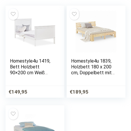
Homestyle4u 1419,
Homestyle4u 1839,
Bett Holzbett
Holzbett 180 x 200
90×200 cm Weiß
cm, Doppelbett mit
Einzelbett
Lattenrost, Natur,
Bettgestell mit
Kiefer Massivholz
Lattenrost Kiefer
€
149,95
€
189,95
Massivholz
Schlafzimmer