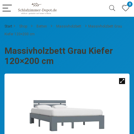
0
Start
Shop
Betten
Massivholzbett
Massivholzbett Grau
Kiefer 120×200 cm
Massivholzbett Grau Kiefer
120×200 cm