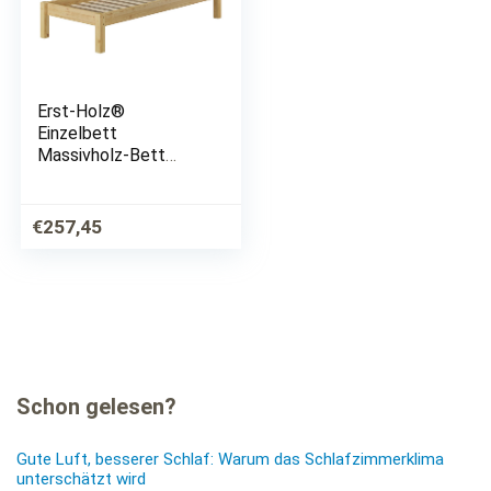
Erst-Holz®
Einzelbett
Massivholz-Bett
Kiefer Natur 90×200
Futonbett
Jugendbett Rollrost
€
257,45
Singlebett 60.38-09
Schon gelesen?
Gute Luft, besserer Schlaf: Warum das Schlafzimmerklima
unterschätzt wird