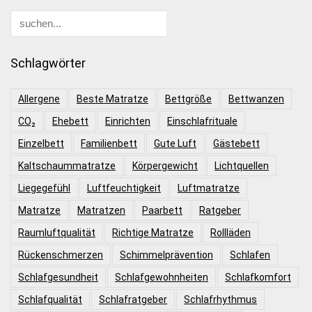
Schlagwörter
Allergene
Beste Matratze
Bettgröße
Bettwanzen
CO₂
Ehebett
Einrichten
Einschlafrituale
Einzelbett
Familienbett
Gute Luft
Gästebett
Kaltschaummatratze
Körpergewicht
Lichtquellen
Liegegefühl
Luftfeuchtigkeit
Luftmatratze
Matratze
Matratzen
Paarbett
Ratgeber
Raumluftqualität
Richtige Matratze
Rollläden
Rückenschmerzen
Schimmelprävention
Schlafen
Schlafgesundheit
Schlafgewohnheiten
Schlafkomfort
Schlafqualität
Schlafratgeber
Schlafrhythmus