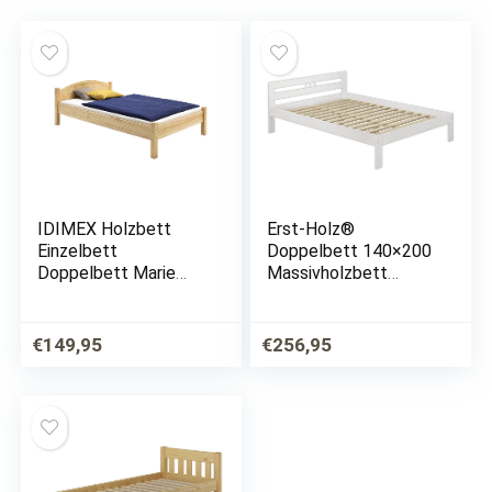
IDIMEX Holzbett
Erst-Holz®
Einzelbett
Doppelbett 140×200
Doppelbett Marie
Massivholzbett
Bett 100 x 200 cm (B
Kiefer weiß
x L) Kiefer massiv
Futonbett Rollrost
Natur lackiert
Jugendbett 60.64-14
€
149,95
€
256,95
W