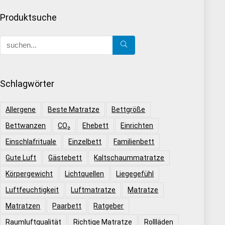
Produktsuche
Schlagwörter
Allergene
Beste Matratze
Bettgröße
Bettwanzen
CO₂
Ehebett
Einrichten
Einschlafrituale
Einzelbett
Familienbett
Gute Luft
Gästebett
Kaltschaummatratze
Körpergewicht
Lichtquellen
Liegegefühl
Luftfeuchtigkeit
Luftmatratze
Matratze
Matratzen
Paarbett
Ratgeber
Raumluftqualität
Richtige Matratze
Rollläden