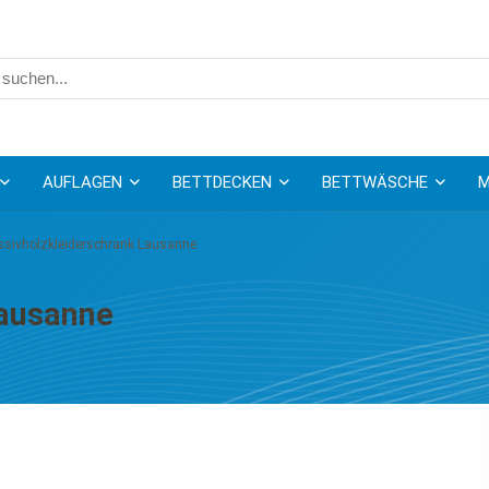
AUFLAGEN
BETTDECKEN
BETTWÄSCHE
M
sivholzkleiderschrank Lausanne
Lausanne