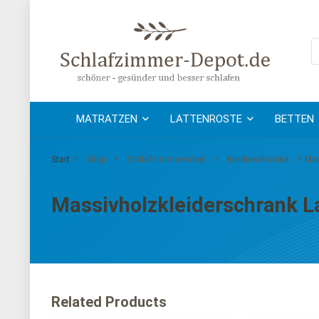
MATRATZEN
LATTENROSTE
BETTEN
Start
Shop
Schlafzimmermöbel
Kleiderschränke
Mas
Massivholzkleiderschrank 
Related Products