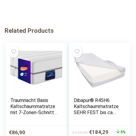
Related Products
Traumnacht Basis
Dibapur® R45H6
Kaltschaummatratze
Kaltschaummatratze
mit 7-Zonen-Schnitt
SEHR FEST bis ca.
für alle Schlaftypen
200 Kg
H2, 90 x 200 cm,
Doppeltuchbezug
weiß, Öko-Tex
Gesamthöhe ca. 25
Ursprünglicher
Aktueller
€
184,29
€
86,90
5%
€
193,99