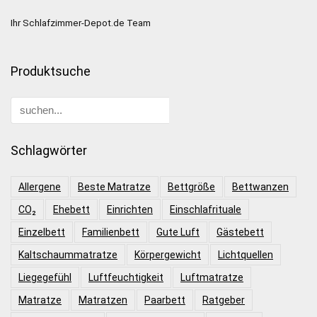
Ihr Schlafzimmer-Depot.de Team
Produktsuche
Schlagwörter
Allergene
Beste Matratze
Bettgröße
Bettwanzen
CO₂
Ehebett
Einrichten
Einschlafrituale
Einzelbett
Familienbett
Gute Luft
Gästebett
Kaltschaummatratze
Körpergewicht
Lichtquellen
Liegegefühl
Luftfeuchtigkeit
Luftmatratze
Matratze
Matratzen
Paarbett
Ratgeber