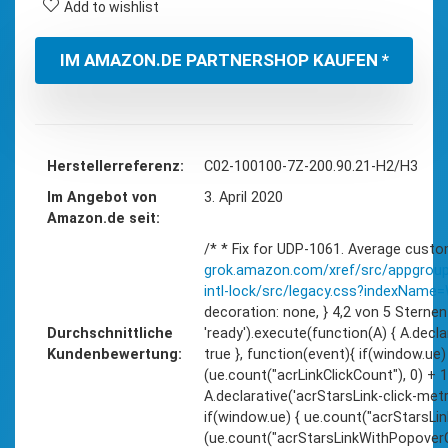
Add to wishlist
IM AMAZON.DE PARTNERSHOP KAUFEN *
Herstellerreferenz
C02-100100-7Z-200.90.21-H2/H3
Im Angebot von
3. April 2020
Amazon.de seit
/* * Fix for UDP-1061. Average custo
grok.amazon.com/xref/src/appgroup
intl-lock/src/legacy.css?indexNam
decoration: none, } 4,2 von 5 Sterne
Durchschnittliche
'ready').execute(function(A) { A.declara
Kundenbewertung
true }, function(event){ if(window.ue)
(ue.count("acrLinkClickCount"), 0) + 1),
A.declarative('acrStarsLink-click-metric
if(window.ue) { ue.count("acrStarsLi
(ue.count("acrStarsLinkWithPopoverClic