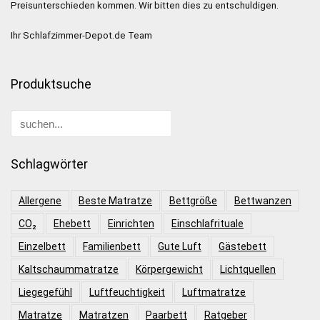
Preisunterschieden kommen. Wir bitten dies zu entschuldigen.
Ihr Schlafzimmer-Depot.de Team
Produktsuche
Schlagwörter
Allergene
Beste Matratze
Bettgröße
Bettwanzen
CO₂
Ehebett
Einrichten
Einschlafrituale
Einzelbett
Familienbett
Gute Luft
Gästebett
Kaltschaummatratze
Körpergewicht
Lichtquellen
Liegegefühl
Luftfeuchtigkeit
Luftmatratze
Matratze
Matratzen
Paarbett
Ratgeber