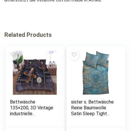
Related Products
Bettwäsche
sister s. Bettwäsche
135×200, 3D Vintage
Reine Baumwolle
industrielle
Satin Sleep Tight
sanitäranlagen Winter
orientalisch Mandala
Weiche GebüRstet
absolut hip