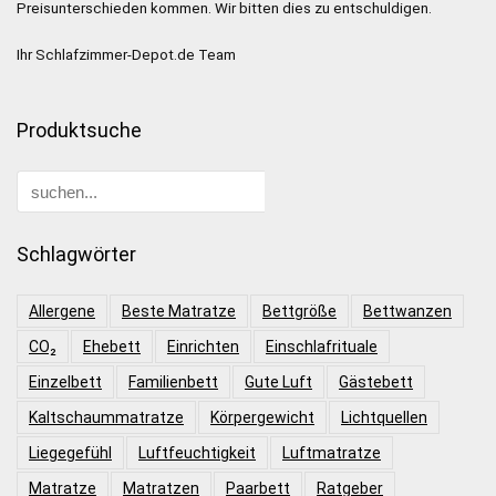
Preisunterschieden kommen. Wir bitten dies zu entschuldigen.
Ihr Schlafzimmer-Depot.de Team
Produktsuche
Schlagwörter
Allergene
Beste Matratze
Bettgröße
Bettwanzen
CO₂
Ehebett
Einrichten
Einschlafrituale
Einzelbett
Familienbett
Gute Luft
Gästebett
Kaltschaummatratze
Körpergewicht
Lichtquellen
Liegegefühl
Luftfeuchtigkeit
Luftmatratze
Matratze
Matratzen
Paarbett
Ratgeber