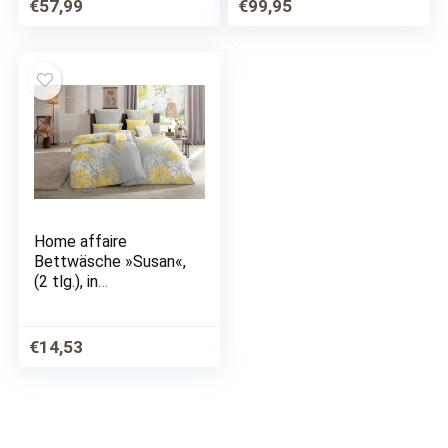
€
57,99
€
99,95
Home affaire
Bettwäsche »Susan«,
(2 tlg.), in
unterschiedlichen
Qualitäten, Blumen
Design
€
14,53