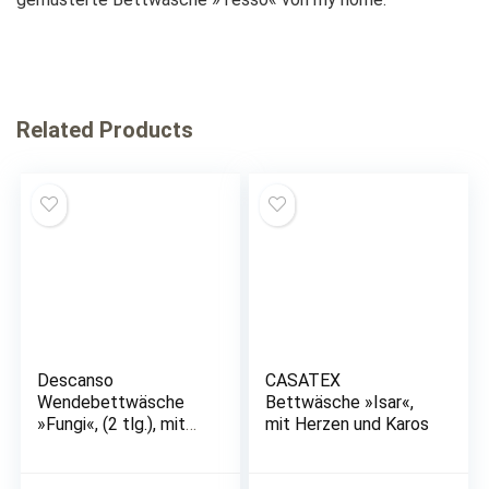
Related Products
Descanso
CASATEX
Wendebettwäsche
Bettwäsche »Isar«,
»Fungi«, (2 tlg.), mit
mit Herzen und Karos
Biese