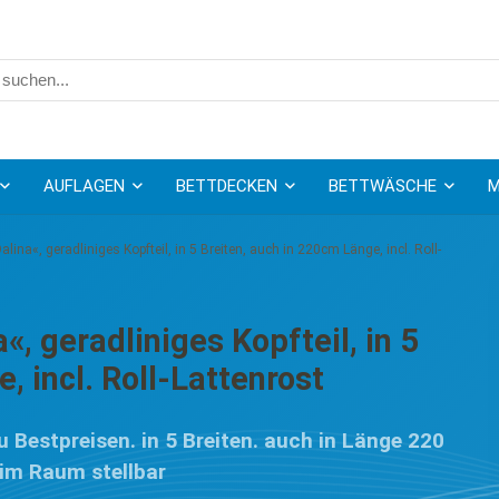
AUFLAGEN
BETTDECKEN
BETTWÄSCHE
M
ina«, geradliniges Kopfteil, in 5 Breiten, auch in 220cm Länge, incl. Roll-
, geradliniges Kopfteil, in 5
, incl. Roll-Lattenrost
estpreisen. in 5 Breiten. auch in Länge 220
 im Raum stellbar