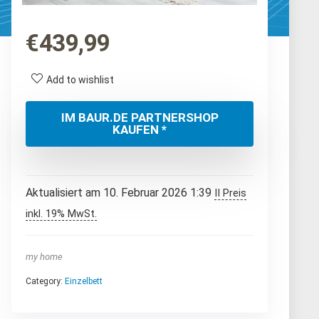
€
439,99
Add to wishlist
IM BAUR.DE PARTNERSHOP
KAUFEN *
Aktualisiert am 10. Februar 2026 1:39
II Preis
inkl. 19% MwSt.
my home
Category:
Einzelbett
er
ller