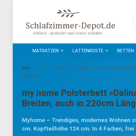
MATRATZEN
LATTENROSTE
BETTEN
Start
Shop
Betten
Einzelbett
my home Polsterbett »Dal
Lattenrost
my home Polsterbett »Dalina«
Breiten, auch in 220cm Länge
Myhome – Trendiges, modernes Wohnen zu B
cm. Kopfteilhöhe 124 cm. In 4 Farben, frei