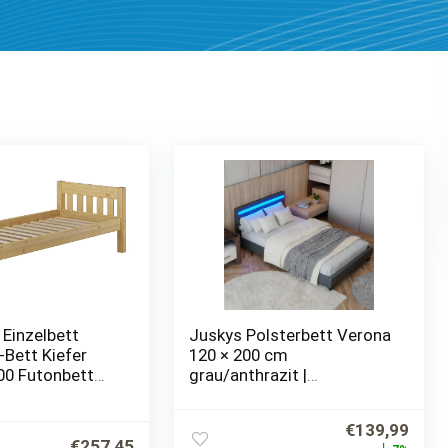
 Einzelbett
Juskys Polsterbett Verona
-Bett Kiefer
120 × 200 cm
00 Futonbett
grau/anthrazit |
 Rollrost
Bettrahmen inkl. LED-
60.38-09
Beleuchtung, Webstoff &
Ursprünglich
Aktue
€
139,99
Lattenrost | Einzelbett
€
257,45