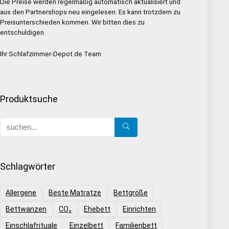
Die Preise werden regelmäßig automatisch aktualisiert und
aus den Partnershops neu eingelesen. Es kann trotzdem zu
Preisunterschieden kommen. Wir bitten dies zu
entschuldigen.
Ihr Schlafzimmer-Depot.de Team
Produktsuche
Schlagwörter
Allergene
Beste Matratze
Bettgröße
Bettwanzen
CO₂
Ehebett
Einrichten
Einschlafrituale
Einzelbett
Familienbett