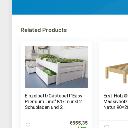
Related Products
Einzelbett/Gästebett“Easy
Erst-Holz®
Premium Line“ K1/1n inkl 2
Massivholz
Schubladen und 2
Natur 90×2
Abdeckblenden, 90 x 200
Jugendbett
cm Buche Vollholz massiv
Singlebett 
Ursprünglicher
Aktueller
€
555,35
weiß lackiert