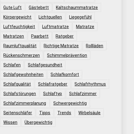
Gute Luft
Gästebett
Kaltschaummatratze
Körpergewicht
Lichtquellen
Liegegefühl
Luftfeuchtigkeit
Luftmatratze
Matratze
Matratzen
Paarbett
Ratgeber
Raumluftqualität
Richtige Matratze
Rollläden
Rückenschmerzen
Schimmelprävention
Schlafen
Schlafgesundheit
Schlafgewohnheiten
Schlafkomfort
Schlafqualität
Schlafratgeber
Schlafrhythmus
Schlafstörungen
Schlaftyp
Schlafzimmer
Schlafzimmerplanung
Schwergewichtig
Seitenschläfer
Tipps
Trends
Wirbelsäule
Wissen
Übergewichtig