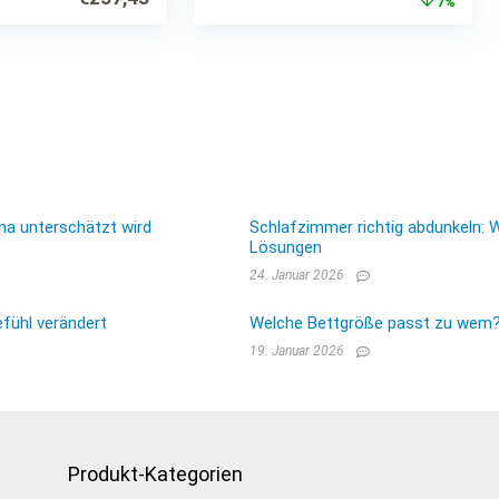
Preis
Prei
7%
Stoff Gästebett Bett
war:
ist:
€149,99
€139
ma unterschätzt wird
Schlafzimmer richtig abdunkeln: 
Lösungen
24. Januar 2026
fühl verändert
Welche Bettgröße passt zu wem? E
19. Januar 2026
Produkt-Kategorien