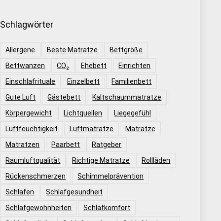
Schlagwörter
Allergene
Beste Matratze
Bettgröße
Bettwanzen
CO₂
Ehebett
Einrichten
Einschlafrituale
Einzelbett
Familienbett
Gute Luft
Gästebett
Kaltschaummatratze
Körpergewicht
Lichtquellen
Liegegefühl
Luftfeuchtigkeit
Luftmatratze
Matratze
Matratzen
Paarbett
Ratgeber
Raumluftqualität
Richtige Matratze
Rollläden
Rückenschmerzen
Schimmelprävention
Schlafen
Schlafgesundheit
Schlafgewohnheiten
Schlafkomfort