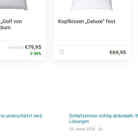
 „Golf von
Kopfkissen „Deluxe“ fest
edium
Ursprünglicher
Aktueller
€
79,95
€
159,00
€
69,95
Preis
Preis
50%
war:
ist:
€159,00
€79,95.
ma unterschätzt wird
Schlafzimmer richtig abdunkeln: 
Lösungen
24. Januar 2026