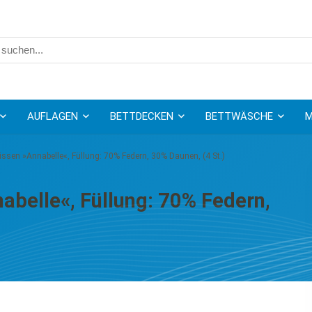
AUFLAGEN
BETTDECKEN
BETTWÄSCHE
M
kissen »Annabelle«, Füllung: 70% Federn, 30% Daunen, (4 St.)
abelle«, Füllung: 70% Federn,