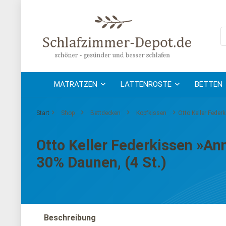
MATRATZEN
LATTENROSTE
BETTEN
Start
Shop
Bettdecken
Kopfkissen
Otto Keller Feder
Otto Keller Federkissen »Ann
30% Daunen, (4 St.)
Beschreibung