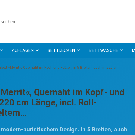
AUFLAGEN
BETTDECKEN
BETTWÄSCHE
M
ett »Merrit«, Quernaht im Kopf- und Fußteil, in 5 Breiten, auch in 220 cm
Merrit«, Quernaht im Kopf- und
 220 cm Länge, incl. Roll-
celtem…
odern-puristischem Design. In 5 Breiten, auch