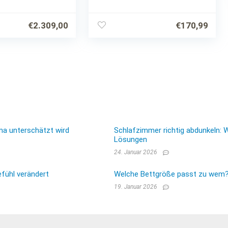
Lattenrost
Schlafzimmerbett
Schlafzimmermöbel
€
2.309,00
€
170,99
Ehebett Schwarz
140x200cm
ma unterschätzt wird
Schlafzimmer richtig abdunkeln: 
Lösungen
24. Januar 2026
fühl verändert
Welche Bettgröße passt zu wem? E
19. Januar 2026