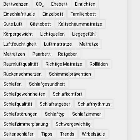
Bettwanzen
CO₂
Ehebett
Einrichten
Einschlafrituale
Einzelbett
Familienbett
Gute Luft
Gästebett
Kaltschaummatratze
Körpergewicht
Lichtquellen
Liegegefühl
Luftfeuchtigkeit
Luftmatratze
Matratze
Matratzen
Paarbett
Ratgeber
Raumluftqualität
Richtige Matratze
Rollläden
Rückenschmerzen
Schimmelprävention
Schlafen
Schlafgesundheit
Schlafgewohnheiten
Schlafkomfort
Schlafqualität
Schlafratgeber
Schlafrhythmus
Schlafstörungen
Schlaftyp
Schlafzimmer
Schlafzimmerplanung
Schwergewichtig
Seitenschläfer
Tipps
Trends
Wirbelsäule