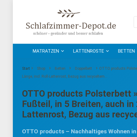
MATRATZEN
LATTENROSTE
BETTEN
Start
Shop
Betten
Doppelbett
OTTO products Polsterb
Länge, incl. Roll-Lattenrost, Bezug aus recyceltem…
OTTO products Polsterbett »
Fußteil, in 5 Breiten, auch in
Lattenrost, Bezug aus recy
OTTO products – Nachhaltiges Wohnen in m