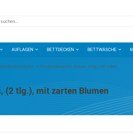
AUFLAGEN
BETTDECKEN
BETTWÄSCHE
M
ntische Bettwäsche
Primera Bettwäsche »Dotsy«, (2 tlg.), mit zarten
 (2 tlg.), mit zarten Blumen