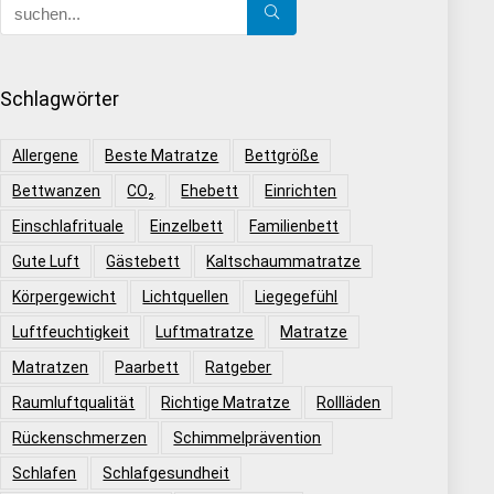
Schlagwörter
Allergene
Beste Matratze
Bettgröße
Bettwanzen
CO₂
Ehebett
Einrichten
Einschlafrituale
Einzelbett
Familienbett
Gute Luft
Gästebett
Kaltschaummatratze
Körpergewicht
Lichtquellen
Liegegefühl
Luftfeuchtigkeit
Luftmatratze
Matratze
Matratzen
Paarbett
Ratgeber
Raumluftqualität
Richtige Matratze
Rollläden
Rückenschmerzen
Schimmelprävention
Schlafen
Schlafgesundheit