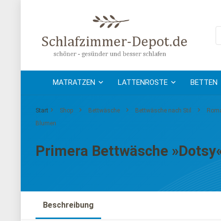
MATRATZEN
LATTENROSTE
BETTEN
Start
Shop
Bettwäsche
Bettwäsche nach Stil
Roma
Blumen
Primera Bettwäsche »Dotsy«,
Beschreibung