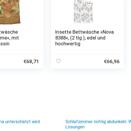
ttwäsche
Irisette Bettwäsche »Nova
me«, mit
8388«, (2 tlg.), edel und
essin
hochwertig
€
68,71
€
66,96
ma unterschätzt wird
Schlafzimmer richtig abdunkeln: 
Lösungen