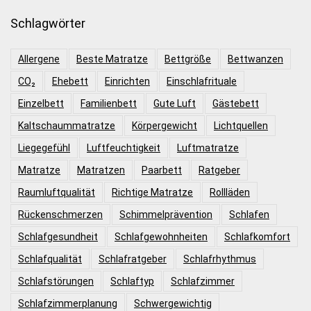
Schlagwörter
Allergene
Beste Matratze
Bettgröße
Bettwanzen
CO₂
Ehebett
Einrichten
Einschlafrituale
Einzelbett
Familienbett
Gute Luft
Gästebett
Kaltschaummatratze
Körpergewicht
Lichtquellen
Liegegefühl
Luftfeuchtigkeit
Luftmatratze
Matratze
Matratzen
Paarbett
Ratgeber
Raumluftqualität
Richtige Matratze
Rollläden
Rückenschmerzen
Schimmelprävention
Schlafen
Schlafgesundheit
Schlafgewohnheiten
Schlafkomfort
Schlafqualität
Schlafratgeber
Schlafrhythmus
Schlafstörungen
Schlaftyp
Schlafzimmer
Schlafzimmerplanung
Schwergewichtig