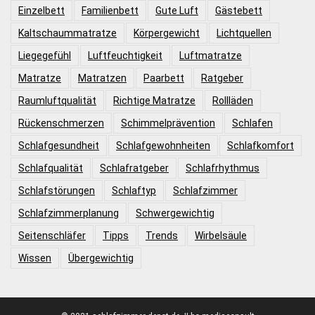
Einzelbett
Familienbett
Gute Luft
Gästebett
Kaltschaummatratze
Körpergewicht
Lichtquellen
Liegegefühl
Luftfeuchtigkeit
Luftmatratze
Matratze
Matratzen
Paarbett
Ratgeber
Raumluftqualität
Richtige Matratze
Rollläden
Rückenschmerzen
Schimmelprävention
Schlafen
Schlafgesundheit
Schlafgewohnheiten
Schlafkomfort
Schlafqualität
Schlafratgeber
Schlafrhythmus
Schlafstörungen
Schlaftyp
Schlafzimmer
Schlafzimmerplanung
Schwergewichtig
Seitenschläfer
Tipps
Trends
Wirbelsäule
Wissen
Übergewichtig