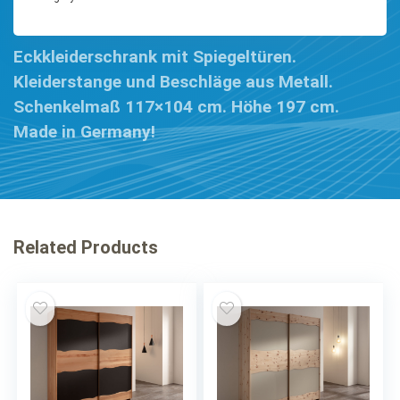
Eckkleiderschrank mit Spiegeltüren.
Kleiderstange und Beschläge aus Metall.
Schenkelmaß 117×104 cm. Höhe 197 cm.
Made in Germany!
Related Products