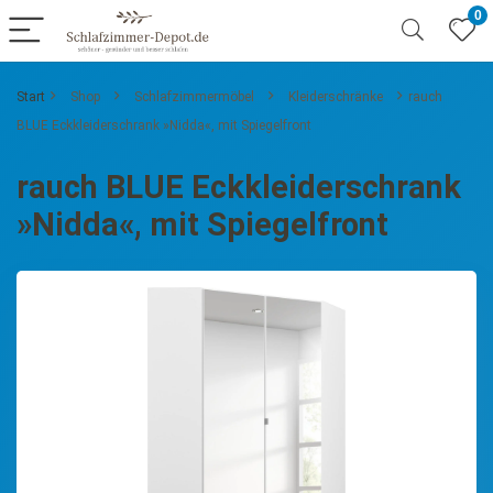
0
Start
Shop
Schlafzimmermöbel
Kleiderschränke
rauch
BLUE Eckkleiderschrank »Nidda«, mit Spiegelfront
rauch BLUE Eckkleiderschrank
»Nidda«, mit Spiegelfront