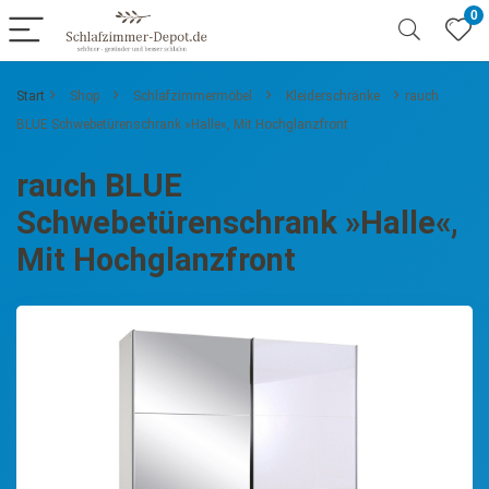
0
Start
Shop
Schlafzimmermöbel
Kleiderschränke
rauch
BLUE Schwebetürenschrank »Halle«, Mit Hochglanzfront
rauch BLUE
Schwebetürenschrank »Halle«,
Mit Hochglanzfront