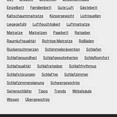
Einzelbett
Familienbett
Gute Luft
Gästebett
Kaltschaummatratze
Körpergewicht
Lichtquellen
Liegegefühl
Luftfeuchtigkeit
Luftmatratze
Matratze
Matratzen
Paarbett
Ratgeber
Raumluftqualität
Richtige Matratze
Rollläden
Rückenschmerzen
Schimmelprävention
Schlafen
Schlafgesundheit
Schlafgewohnheiten
Schlafkomfort
Schlafqualität
Schlafratgeber
Schlafrhythmus
Schlafstörungen
Schlaftyp
Schlafzimmer
Schlafzimmerplanung
Schwergewichtig
Seitenschläfer
Tipps
Trends
Wirbelsäule
Wissen
Übergewichtig