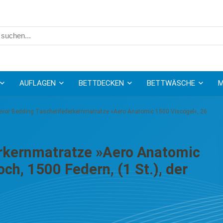
AUFLAGEN
BETTDECKEN
BETTWÄSCHE
M
evor Bedding Taschenfederkernmatratze »Aero Anatomic 1500 Viscogel«, 26
rkernmatratze »Aero Anatomic
ch, 1500 Federn, (1 St.), der