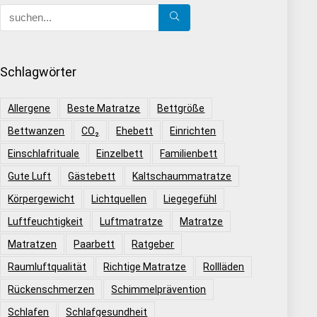
Schlagwörter
Allergene
Beste Matratze
Bettgröße
Bettwanzen
CO₂
Ehebett
Einrichten
Einschlafrituale
Einzelbett
Familienbett
Gute Luft
Gästebett
Kaltschaummatratze
Körpergewicht
Lichtquellen
Liegegefühl
Luftfeuchtigkeit
Luftmatratze
Matratze
Matratzen
Paarbett
Ratgeber
Raumluftqualität
Richtige Matratze
Rollläden
Rückenschmerzen
Schimmelprävention
Schlafen
Schlafgesundheit