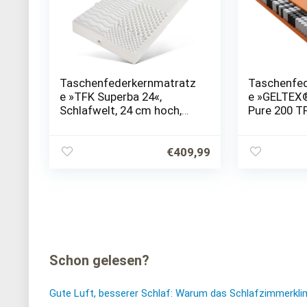
Taschenfederkernmatratz
Taschenfe
e »TFK Superba 24«,
e »GELTEX
Schlafwelt, 24 cm hoch,
Pure 200 TF
1000 Federn, 7-Zonnen
20 cm hoch
Tonnentaschenfederkern,
nachhaltig
die kompakte Matratze
Schlafkomf
€
409,99
mit…
Schon gelesen?
Gute Luft, besserer Schlaf: Warum das Schlafzimmerkli