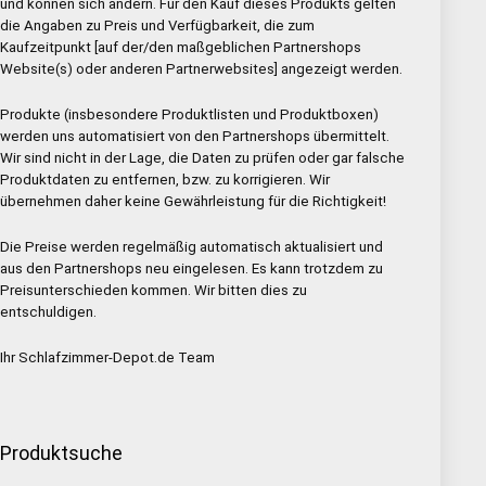
und können sich ändern. Für den Kauf dieses Produkts gelten
die Angaben zu Preis und Verfügbarkeit, die zum
Kaufzeitpunkt [auf der/den maßgeblichen Partnershops
Website(s) oder anderen Partnerwebsites] angezeigt werden.
Produkte (insbesondere Produktlisten und Produktboxen)
werden uns automatisiert von den Partnershops übermittelt.
Wir sind nicht in der Lage, die Daten zu prüfen oder gar falsche
Produktdaten zu entfernen, bzw. zu korrigieren. Wir
übernehmen daher keine Gewährleistung für die Richtigkeit!
Die Preise werden regelmäßig automatisch aktualisiert und
aus den Partnershops neu eingelesen. Es kann trotzdem zu
Preisunterschieden kommen. Wir bitten dies zu
entschuldigen.
Ihr Schlafzimmer-Depot.de Team
Produktsuche