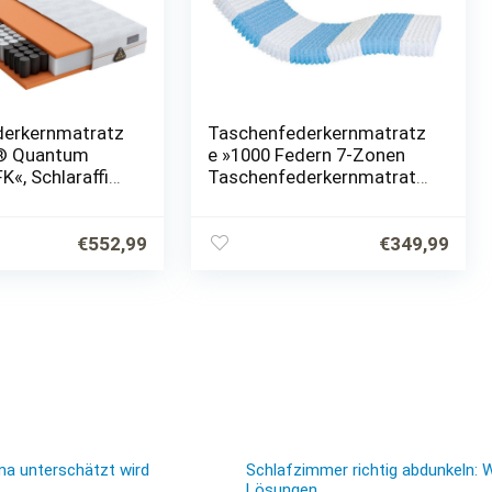
derkernmatratz
Taschenfederkernmatratz
® Quantum
e »1000 Federn 7-Zonen
K«, Schlaraffia,
Taschenfederkernmatratz
, 434 Federn,
e«, AM
 & wunderbarer
Qualitätsmatratzen, 24.0
ort!
cm hoch, Raumgewicht:
€
552,99
€
349,99
35, 1000 Federn, 80×200
cm
ma unterschätzt wird
Schlafzimmer richtig abdunkeln: 
Lösungen