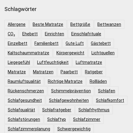
Schlagwörter
Allergene
Beste Matratze
Bettgröße
Bettwanzen
CO₂
Ehebett
Einrichten
Einschlafrituale
Einzelbett
Familienbett
Gute Luft
Gästebett
Kaltschaummatratze
Körpergewicht
Lichtquellen
Liegegefühl
Luftfeuchtigkeit
Luftmatratze
Matratze
Matratzen
Paarbett
Ratgeber
Raumluftqualität
Richtige Matratze
Rollläden
Rückenschmerzen
Schimmelprävention
Schlafen
Schlafgesundheit
Schlafgewohnheiten
Schlafkomfort
Schlafqualität
Schlafratgeber
Schlafrhythmus
Schlafstörungen
Schlaftyp
Schlafzimmer
Schlafzimmerplanung
Schwergewichtig