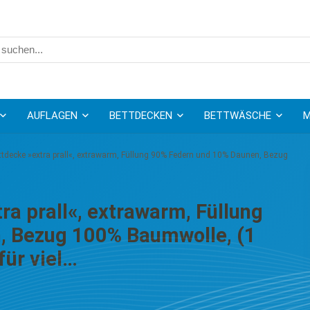
AUFLAGEN
BETTDECKEN
BETTWÄSCHE
M
tdecke »extra prall«, extrawarm, Füllung 90% Federn und 10% Daunen, Bezug
a prall«, extrawarm, Füllung
, Bezug 100% Baumwolle, (1
für viel…