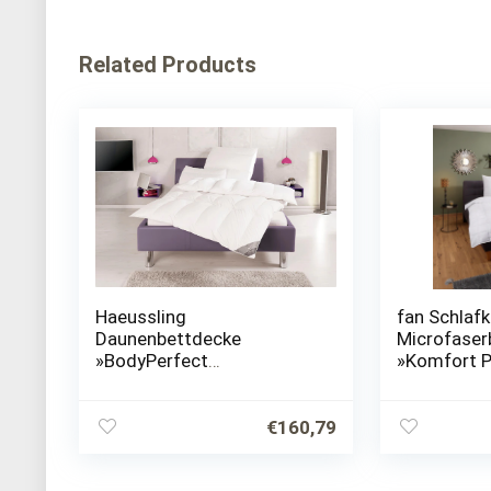
Related Products
Haeussling
fan Schlafk
Daunenbettdecke
Microfaser
»BodyPerfect
»Komfort Pl
ModernLine«, leicht,
St.), zu jed
Füllung 90% Daunen, 10%
ideal für S
Federn, (1 St.), durch
€
160,79
Verbraucher getestet und
mit „sehr gut“…