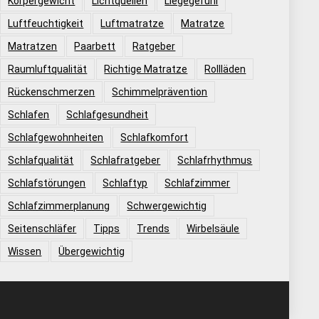
Körpergewicht
Lichtquellen
Liegegefühl
Luftfeuchtigkeit
Luftmatratze
Matratze
Matratzen
Paarbett
Ratgeber
Raumluftqualität
Richtige Matratze
Rollläden
Rückenschmerzen
Schimmelprävention
Schlafen
Schlafgesundheit
Schlafgewohnheiten
Schlafkomfort
Schlafqualität
Schlafratgeber
Schlafrhythmus
Schlafstörungen
Schlaftyp
Schlafzimmer
Schlafzimmerplanung
Schwergewichtig
Seitenschläfer
Tipps
Trends
Wirbelsäule
Wissen
Übergewichtig