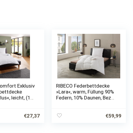
omfort Exklusiv
RIBECO Federbettdecke
bettdecke
»Lara«, warm, Füllung 90%
us«, leicht, (1
Federn, 10% Daunen, Bezug
er Jahreszeit
Baumwollgewebe, (1 St.),
chwitzer
Super Preis-Leistung
€
27,37
€
59,99