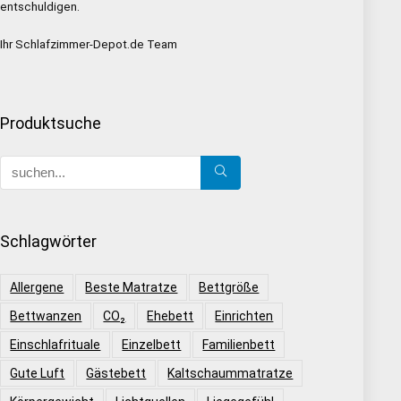
entschuldigen.
Ihr Schlafzimmer-Depot.de Team
Produktsuche
Schlagwörter
Allergene
Beste Matratze
Bettgröße
Bettwanzen
CO₂
Ehebett
Einrichten
Einschlafrituale
Einzelbett
Familienbett
Gute Luft
Gästebett
Kaltschaummatratze