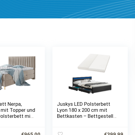
ett Nerpa,
Juskys LED Polsterbett
 mit Topper und
Lyon 180 x 200 cm mit
olsterbett mit
Bettkasten – Bettgestell
en +
inkl. Matratze & Lattenrost
dern, Bett mit
– Kunstleder – schwarz –
ettgestell für…
Doppelbett Schlafzimmer…
€
965,00
€
399,99