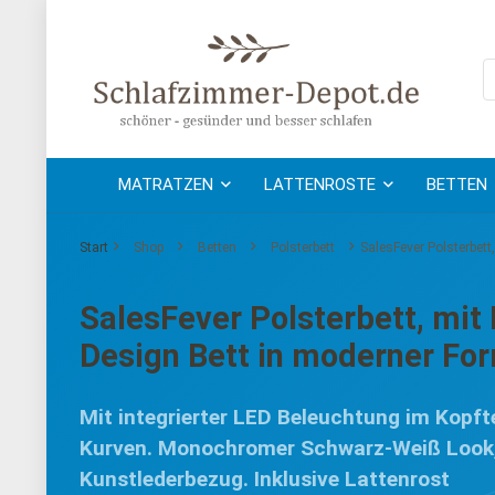
MATRATZEN
LATTENROSTE
BETTEN
Start
Shop
Betten
Polsterbett
SalesFever Polsterbett
SalesFever Polsterbett, mit
Design Bett in moderner Fo
Mit integrierter LED Beleuchtung im Kopf
Kurven. Monochromer Schwarz-Weiß Look, w
Kunstlederbezug. Inklusive Lattenrost