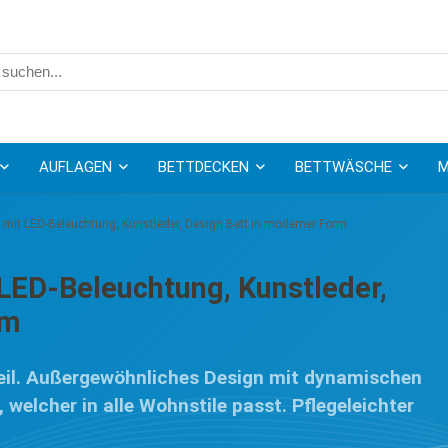
AUFLAGEN
BETTDECKEN
BETTWÄSCHE
M
, mit LED-Beleuchtung, Kunstleder, Design Bett in moderner Form
 LED-Beleuchtung, Kunstleder,
rm
teil. Außergewöhnliches Design mit dynamischen
elcher in alle Wohnstile passt. Pflegeleichter