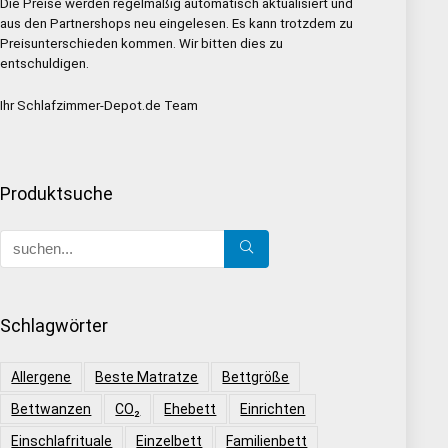
Die Preise werden regelmäßig automatisch aktualisiert und
aus den Partnershops neu eingelesen. Es kann trotzdem zu
Preisunterschieden kommen. Wir bitten dies zu
entschuldigen.
Ihr Schlafzimmer-Depot.de Team
Produktsuche
Schlagwörter
Allergene
Beste Matratze
Bettgröße
Bettwanzen
CO₂
Ehebett
Einrichten
Einschlafrituale
Einzelbett
Familienbett