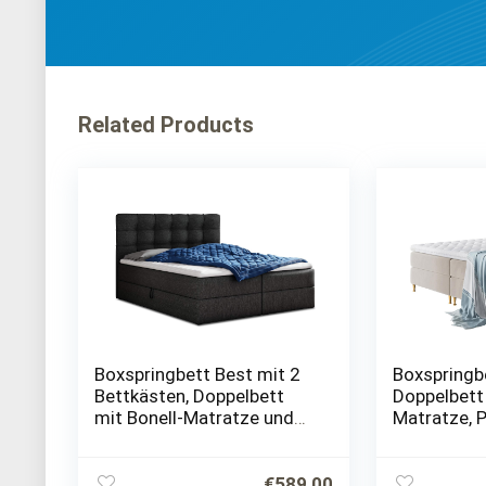
Related Products
Boxspringbett Best mit 2
Boxspringb
Bettkästen, Doppelbett
Doppelbett
mit Bonell-Matratze und
Matratze, P
Topper, Polsterbett, Bett,
2 Bettkäst
Bettgestell, Stilvoll,
Gasdruckfe
Schlafzimmer (Schwarz…
Kopfteil, B
€
589,00