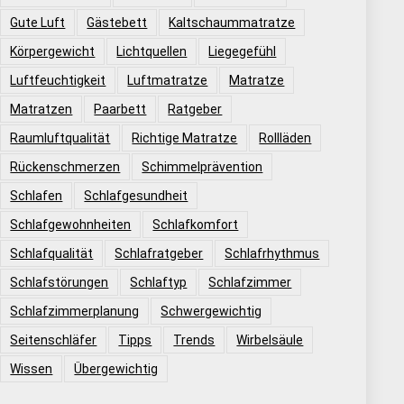
Gute Luft
Gästebett
Kaltschaummatratze
Körpergewicht
Lichtquellen
Liegegefühl
Luftfeuchtigkeit
Luftmatratze
Matratze
Matratzen
Paarbett
Ratgeber
Raumluftqualität
Richtige Matratze
Rollläden
Rückenschmerzen
Schimmelprävention
Schlafen
Schlafgesundheit
Schlafgewohnheiten
Schlafkomfort
Schlafqualität
Schlafratgeber
Schlafrhythmus
Schlafstörungen
Schlaftyp
Schlafzimmer
Schlafzimmerplanung
Schwergewichtig
Seitenschläfer
Tipps
Trends
Wirbelsäule
Wissen
Übergewichtig