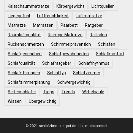
Kaltschaummatratze
Körpergewicht
Lichtquellen
Liegegefühl
Luftfeuchtigkeit
Luftmatratze
Matratze
Matratzen
Paarbett
Ratgeber
Raumluftqualität
Richtige Matratze
Rollläden
Rückenschmerzen
Schimmelprävention
Schlafen
Schlafgesundheit
Schlafgewohnheiten
Schlafkomfort
Schlafqualität
Schlafratgeber
Schlafrhythmus
Schlafstörungen
Schlaftyp
Schlafzimmer
Schlafzimmerplanung
Schwergewichtig
Seitenschläfer
Tipps
Trends
Wirbelsäule
Wissen
Übergewichtig
© 2021 schlafzimmer-depot.de. II bo mediaconsult