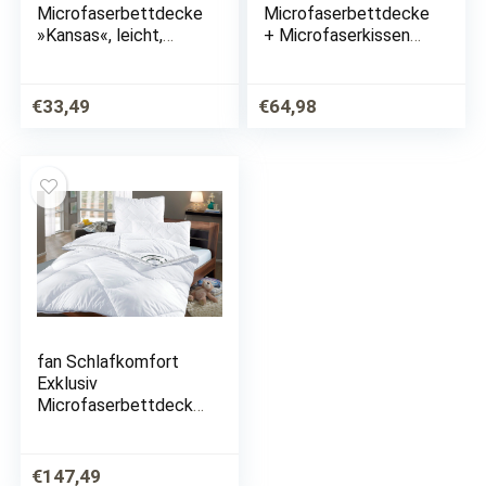
Microfaserbettdecke
Microfaserbettdecke
»Kansas«, leicht,
+ Microfaserkissen
Füllung
»Royal Soft Duo«,
Polyesterfaser,
StiWa-Testsieger
Bezug 100%
Duo-Steppbett
€
33,49
€
64,98
Polyester, (1 St.), Von
135×200*
Verbrauchern mit 5
Sternen…
fan Schlafkomfort
Exklusiv
Microfaserbettdecke
+ Microfaserkissen
»Climacontrol® II m.
Baumwollbezug«,
€
147,49