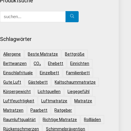
Produktsuche
Schlagwörter
Allergene
Beste Matratze
Bettgröße
Bettwanzen
CO₂
Ehebett
Einrichten
Einschlafrituale
Einzelbett
Familienbett
Gute Luft
Gästebett
Kaltschaummatratze
Körpergewicht
Lichtquellen
Liegegefühl
Luftfeuchtigkeit
Luftmatratze
Matratze
Matratzen
Paarbett
Ratgeber
Raumluftqualität
Richtige Matratze
Rollläden
Rückenschmerzen
Schimmelprävention