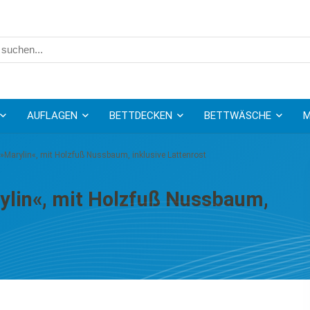
AUFLAGEN
BETTDECKEN
BETTWÄSCHE
M
t »Marylin«, mit Holzfuß Nussbaum, inklusive Lattenrost
rylin«, mit Holzfuß Nussbaum,