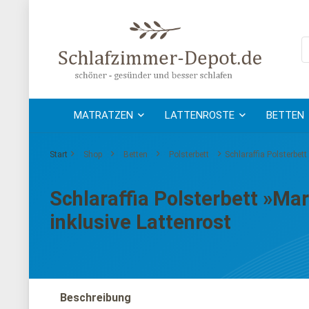
MATRATZEN
LATTENROSTE
BETTEN
Start
Shop
Betten
Polsterbett
Schlaraffia Polsterbet
Schlaraffia Polsterbett »Ma
inklusive Lattenrost
Beschreibung