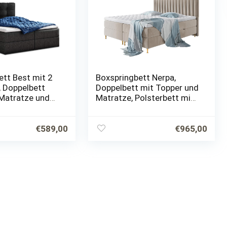
ett Best mit 2
Boxspringbett Nerpa,
, Doppelbett
Doppelbett mit Topper und
-Matratze und
Matratze, Polsterbett mit
sterbett, Bett,
2 Bettkästen +
 Stilvoll,
Gasdruckfedern, Bett mit
mer (Schwarz…
Kopfteil, Bettgestell für…
€
589,00
€
965,00