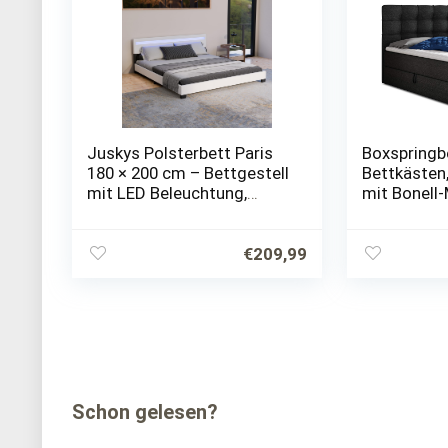
Juskys Polsterbett Paris
Boxspringb
180 × 200 cm – Bettgestell
Bettkästen
mit LED Beleuchtung,
mit Bonell
Lattenrost & Kopfteil –
Topper, Pol
Kunstleder & Holz – weiß –
Bettgestell,
Bett Doppelbett
Schlafzim
€
209,99
Schon gelesen?