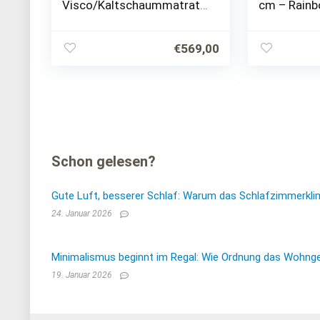
Visco/Kaltschaummatratz
cm – Rainb
e Visco-Air-Classic
Orthopädis
Medipurbezug Härte: H2
MEDIZINP
(bis max. 85kg) Gr.
Medium Vi
€
569,00
100x200cm
Kaltschau
Abziehbar 
Schon gelesen?
Gute Luft, besserer Schlaf: Warum das Schlafzimmerkli
24. Januar 2026
Minimalismus beginnt im Regal: Wie Ordnung das Wohnge
19. Januar 2026