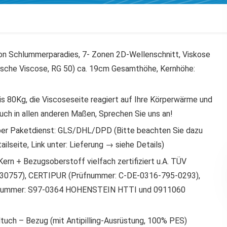
on Schlummerparadies, 7- Zonen 2D-Wellenschnitt, Viskose
sche Viscose, RG 50) ca. 19cm Gesamthöhe, Kernhöhe:
s 80Kg, die Viscoseseite reagiert auf Ihre Körperwärme und
 auch in allen anderen Maßen, Sprechen Sie uns an!
gt per Paketdienst: GLS/DHL/DPD (Bitte beachten Sie dazu
ilseite, Link unter: Lieferung → siehe Details)
 + Bezugsoberstoff vielfach zertifiziert u.A. TÜV
130757), CERTIPUR (Prüfnummer: C-DE-0316-795-0293),
rüfnummer: S97-0364 HOHENSTEIN HTTI und 0911060
tuch – Bezug (mit Antipilling-Ausrüstung, 100% PES)