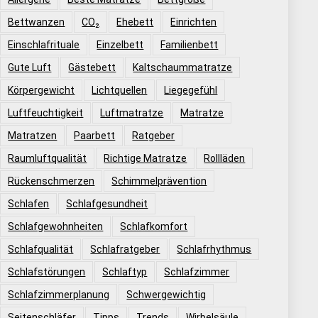
Bettwanzen
CO₂
Ehebett
Einrichten
Einschlafrituale
Einzelbett
Familienbett
Gute Luft
Gästebett
Kaltschaummatratze
Körpergewicht
Lichtquellen
Liegegefühl
Luftfeuchtigkeit
Luftmatratze
Matratze
Matratzen
Paarbett
Ratgeber
Raumluftqualität
Richtige Matratze
Rollläden
Rückenschmerzen
Schimmelprävention
Schlafen
Schlafgesundheit
Schlafgewohnheiten
Schlafkomfort
Schlafqualität
Schlafratgeber
Schlafrhythmus
Schlafstörungen
Schlaftyp
Schlafzimmer
Schlafzimmerplanung
Schwergewichtig
Seitenschläfer
Tipps
Trends
Wirbelsäule