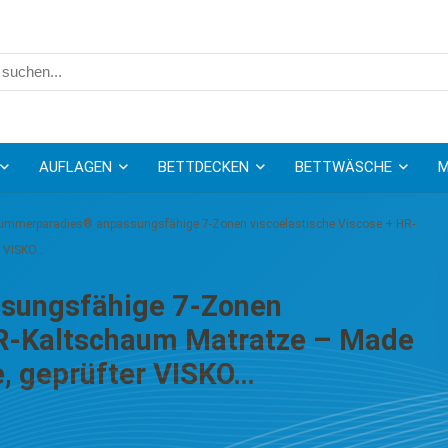
AUFLAGEN
BETTDECKEN
BETTWÄSCHE
M
ummerparadies® anpassungsfähige 7-Zonen viscoelastische Viscose + HR-
r VISKO…
sungsfähige 7-Zonen
HR-Kaltschaum Matratze – Made
, geprüfter VISKO…