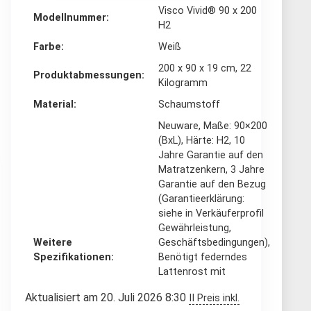
‎Visco Vivid® 90 x 200
Modellnummer
H2
Farbe
‎Weiß
‎200 x 90 x 19 cm, 22
Produktabmessungen
Kilogramm
Material
‎Schaumstoff
‎Neuware, Maße: 90×200
(BxL), Härte: H2, 10
Jahre Garantie auf den
Matratzenkern, 3 Jahre
Garantie auf den Bezug
(Garantieerklärung:
siehe in Verkäuferprofil
Gewährleistung,
Weitere
Geschäftsbedingungen),
Spezifikationen
Benötigt federndes
Lattenrost mit
durchschnittlich 3 cm
Aktualisiert am 20. Juli 2026 8:30
II Preis inkl.
Leistenabstand. Bitte