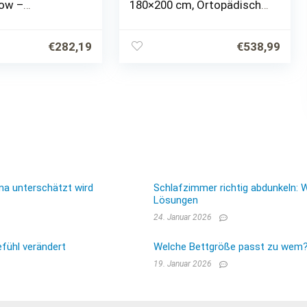
ow –
180×200 cm, Ortopädisch,
che Öko-Tex
20 cm Hoch,
RODUKT H2
Herausnehmbarer und
sco
Waschbarer Bezug,
€
282,19
€
538,99
mmatratze
Hypoallergen, Anti-Milben,
Aloe…
…
ma unterschätzt wird
Schlafzimmer richtig abdunkeln: 
Lösungen
24. Januar 2026
fühl verändert
Welche Bettgröße passt zu wem? E
19. Januar 2026