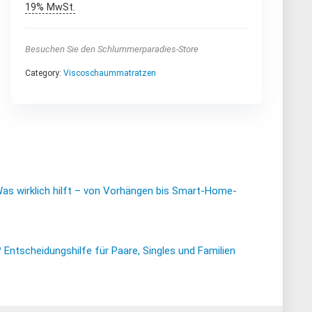
beachten Sie auch
19% MwSt.
unsere
Versandbedinungen
(unter Lieferung, Link:
Besuchen Sie den Schlummerparadies-Store
siehe Details)
Category:
Viscoschaummatratzen
Artikelgewicht
‎22 kg
Was wirklich hilft – von Vorhängen bis Smart-Home-
ntscheidungshilfe für Paare, Singles und Familien