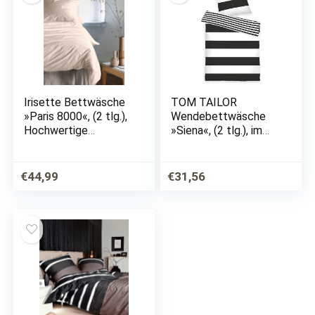
Irisette Bettwäsche
TOM TAILOR
»Paris 8000«, (2 tlg.),
Wendebettwäsche
Hochwertige
»Siena«, (2 tlg.), im
Premium Bettwäsche
Streifen Design
€
44,99
€
31,56