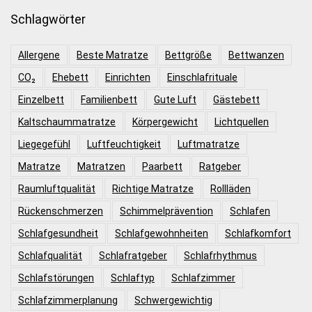
Schlagwörter
Allergene
Beste Matratze
Bettgröße
Bettwanzen
CO₂
Ehebett
Einrichten
Einschlafrituale
Einzelbett
Familienbett
Gute Luft
Gästebett
Kaltschaummatratze
Körpergewicht
Lichtquellen
Liegegefühl
Luftfeuchtigkeit
Luftmatratze
Matratze
Matratzen
Paarbett
Ratgeber
Raumluftqualität
Richtige Matratze
Rollläden
Rückenschmerzen
Schimmelprävention
Schlafen
Schlafgesundheit
Schlafgewohnheiten
Schlafkomfort
Schlafqualität
Schlafratgeber
Schlafrhythmus
Schlafstörungen
Schlaftyp
Schlafzimmer
Schlafzimmerplanung
Schwergewichtig