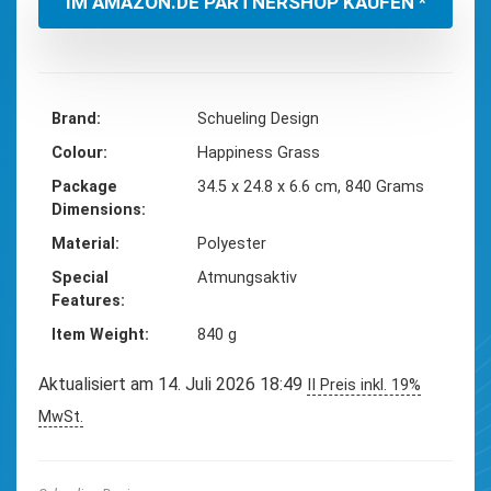
IM AMAZON.DE PARTNERSHOP KAUFEN *
Brand
‎Schueling Design
Colour
‎Happiness Grass
Package
‎34.5 x 24.8 x 6.6 cm, 840 Grams
Dimensions
Material
‎Polyester
Special
‎Atmungsaktiv
Features
Item Weight
‎840 g
Aktualisiert am 14. Juli 2026 18:49
II Preis inkl. 19%
MwSt.