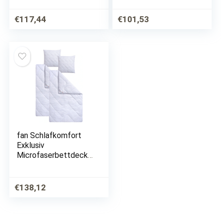
Feinste Daunen, im
Spar-Set in
Set günstiger
verschiedenen
€
117,44
€
101,53
Wärmeklasssen
fan Schlafkomfort
Exklusiv
Microfaserbettdecke
+ Microfaserkissen
»Climacontrol® II«,
(Spar-Set), optimierte
€
138,12
Klimafunktion durch
Lüftungsband