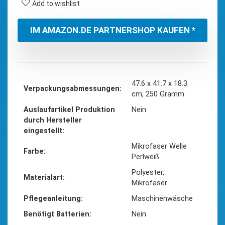
Add to wishlist
IM AMAZON.DE PARTNERSHOP KAUFEN *
‎47.6 x 41.7 x 18.3
Verpackungsabmessungen
cm, 250 Gramm
Auslaufartikel Produktion
‎Nein
durch Hersteller
eingestellt
‎Mikrofaser Welle
Farbe
Perlweiß
‎Polyester,
Materialart
Mikrofaser
Pflegeanleitung
‎Maschinenwäsche
Benötigt Batterien
‎Nein