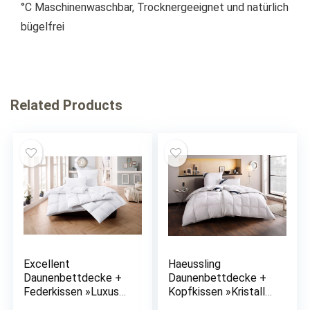
°C Maschinenwaschbar, Trocknergeeignet und natürlich
bügelfrei
Related Products
Excellent
Haeussling
Daunenbettdecke +
Daunenbettdecke +
Federkissen »Luxus«,
Kopfkissen »Kristall
(Spar-Set, 4 St.),
Edition«, (Spar-Set),