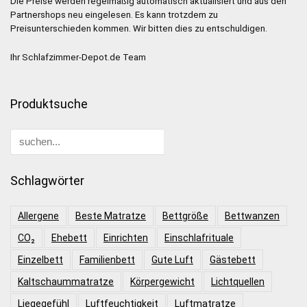
Die Preise werden regelmäßig automatisch aktualisiert und aus den
Partnershops neu eingelesen. Es kann trotzdem zu
Preisunterschieden kommen. Wir bitten dies zu entschuldigen.
Ihr Schlafzimmer-Depot.de Team
Produktsuche
Schlagwörter
Allergene
Beste Matratze
Bettgröße
Bettwanzen
CO₂
Ehebett
Einrichten
Einschlafrituale
Einzelbett
Familienbett
Gute Luft
Gästebett
Kaltschaummatratze
Körpergewicht
Lichtquellen
Liegegefühl
Luftfeuchtigkeit
Luftmatratze